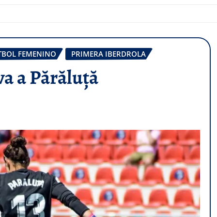
TBOL FEMENINO
PRIMERA IBERDROLA
va a Părăluță