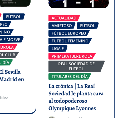
FÚTBOL
ACTUALIDAD
OPEO
AMISTOSO
FÚTBOL
ENINO
FÚTBOL EUROPEO
GA F MOEVE
FÚTBOL FEMENINO
RDROLA
LIGA F
OL CLUB
PRIMERA IBERDROLA
L DÍA
REAL SOCIEDAD DE
FÚTBOL
El Sevilla
TITULARES DEL DÍA
 Madrid en
La crónica | La Real
Sociedad le planta cara
fdez
al todopoderoso
Olympique Lyonnes