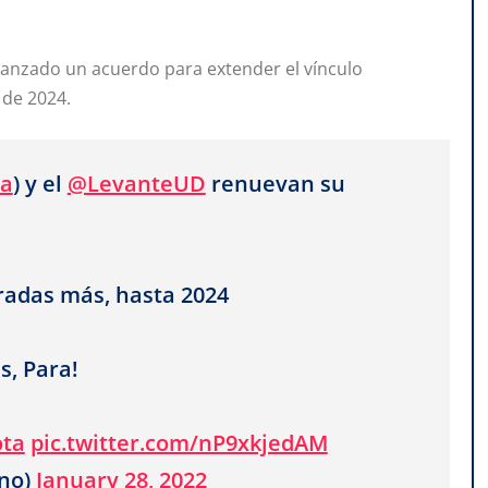
canzado un acuerdo para extender el vínculo
 de 2024.
ta
) y el
@LevanteUD
renuevan su
adas más, hasta 2024
s, Para!
ota
pic.twitter.com/nP9xkjedAM
no)
January 28, 2022