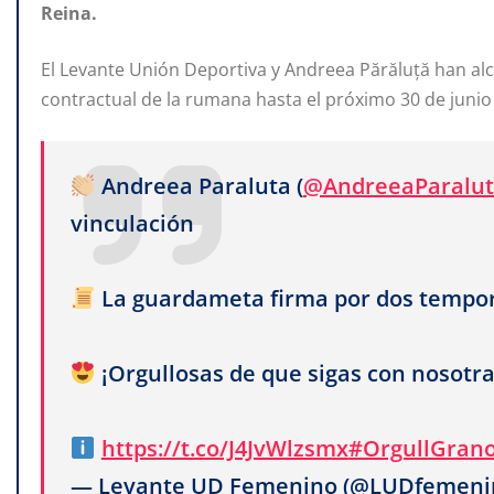
Reina.
El Levante Unión Deportiva y Andreea Părăluță han al
contractual de la rumana hasta el próximo 30 de junio
Andreea Paraluta (
@AndreeaParalu
vinculación
La guardameta firma por dos tempor
¡Orgullosas de que sigas con nosotra
https://t.co/J4JvWlzsmx
#OrgullGran
— Levante UD Femenino (@LUDfemeni