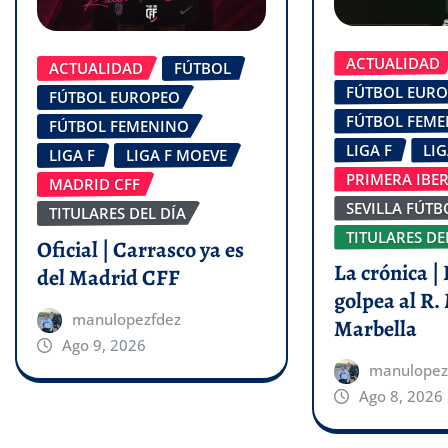
ACTUALIDAD
ACTUALIDAD
FÚTBOL
FÚTBOL EUR
FÚTBOL EUROPEO
FÚTBOL FEM
FÚTBOL FEMENINO
LIGA F
LI
LIGA F
LIGA F MOEVE
PRIMERA IBE
MADRID CFF
SEVILLA FÚTB
TITULARES DEL DÍA
TITULARES DE
Oficial | Carrasco ya es
La crónica | 
del Madrid CFF
golpea al R.
manulopezfdez
Marbella
Ago 9, 2026
manulopez
Ago 8, 2026