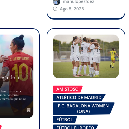
manulopezfdez
Ago 8, 2026
AMISTOSO
ATLÉTICO DE MADRID
F.C. BADALONA WOMEN
(ONA)
FÚTBOL
FÚTBOL EUROPEO