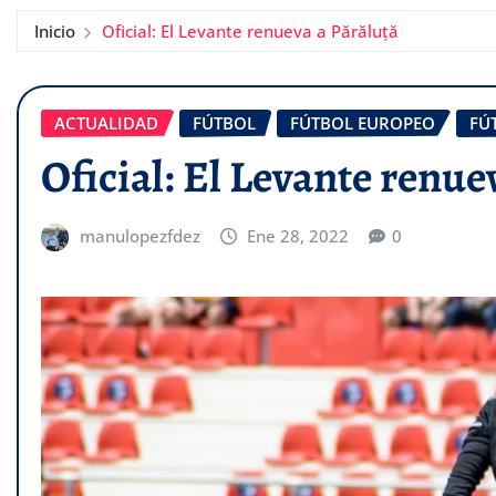
Inicio
Oficial: El Levante renueva a Părăluță
ACTUALIDAD
FÚTBOL
FÚTBOL EUROPEO
FÚ
Oficial: El Levante renue
manulopezfdez
Ene 28, 2022
0