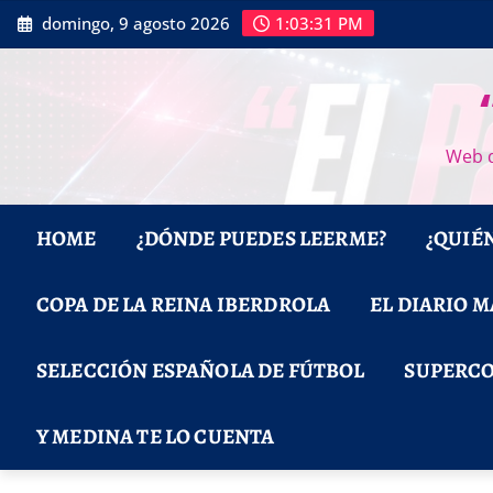
Saltar
domingo, 9 agosto 2026
1:03:32 PM
al
contenido
Web d
HOME
¿DÓNDE PUEDES LEERME?
¿QUIÉ
COPA DE LA REINA IBERDROLA
EL DIARIO 
SELECCIÓN ESPAÑOLA DE FÚTBOL
SUPERCO
Y MEDINA TE LO CUENTA