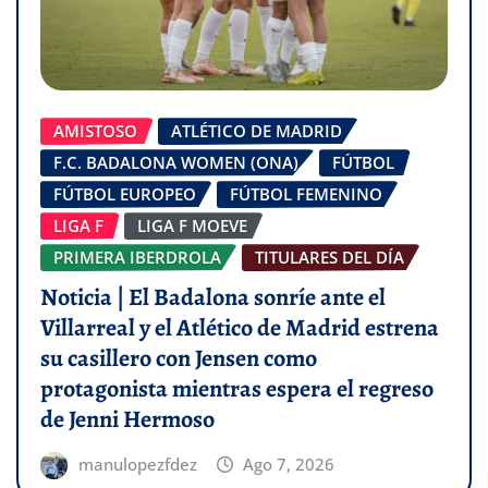
AMISTOSO
ATLÉTICO DE MADRID
F.C. BADALONA WOMEN (ONA)
FÚTBOL
FÚTBOL EUROPEO
FÚTBOL FEMENINO
LIGA F
LIGA F MOEVE
PRIMERA IBERDROLA
TITULARES DEL DÍA
Noticia | El Badalona sonríe ante el
Villarreal y el Atlético de Madrid estrena
su casillero con Jensen como
protagonista mientras espera el regreso
de Jenni Hermoso
manulopezfdez
Ago 7, 2026