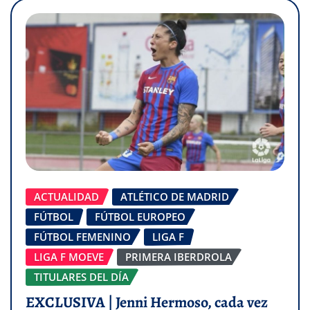
ACTUALIDAD
ATLÉTICO DE MADRID
FÚTBOL
FÚTBOL EUROPEO
FÚTBOL FEMENINO
LIGA F
LIGA F MOEVE
PRIMERA IBERDROLA
TITULARES DEL DÍA
EXCLUSIVA | Jenni Hermoso, cada vez