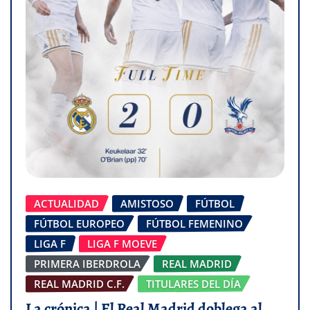
ACTUALIDAD
AMISTOSO
FÚTBOL
FÚTBOL EUROPEO
FÚTBOL FEMENINO
LIGA F
LIGA F MOEVE
PRIMERA IBERDROLA
REAL MADRID
REAL MADRID C.F.
TITULARES DEL DÍA
La crónica | El Real Madrid doblega al