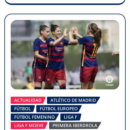
ACTUALIDAD
ATLÉTICO DE MADRID
FÚTBOL
FÚTBOL EUROPEO
FÚTBOL FEMENINO
LIGA F
LIGA F MOEVE
PRIMERA IBERDROLA