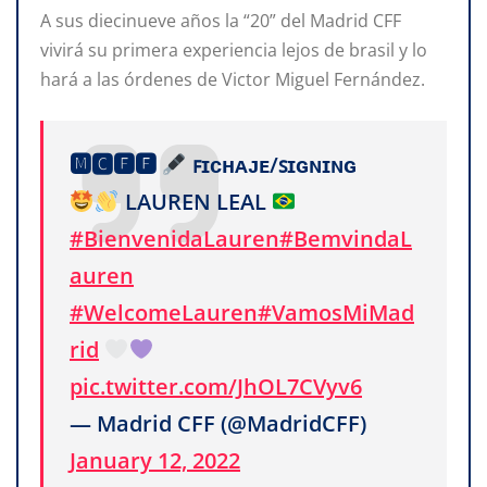
A sus diecinueve años la “20” del Madrid CFF
vivirá su primera experiencia lejos de brasil y lo
hará a las órdenes de Victor Miguel Fernández.
🅼🅲🅵🅵
ꜰɪᴄʜᴀᴊᴇ/ꜱɪɢɴɪɴɢ
LAUREN LEAL
#BienvenidaLauren
#BemvindaL
auren
#WelcomeLauren
#VamosMiMad
rid
pic.twitter.com/JhOL7CVyv6
— Madrid CFF (@MadridCFF)
January 12, 2022