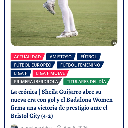
ACTUALIDAD
AMISTOSO
FÚTBOL
FÚTBOL EUROPEO
FÚTBOL FEMENINO
LIGA F
LIGA F MOEVE
PRIMERA IBERDROLA
TITULARES DEL DÍA
La crónica | Sheila Guijarro abre su
nueva era con gol y el Badalona Women
firma una victoria de prestigio ante el
Bristol City (4-2)
manulopezfdez
Ago 6, 2026