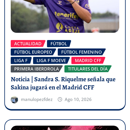
ACTUALIDAD
FÚTBOL
FÚTBOL EUROPEO
FÚTBOL FEMENINO
LIGA F
LIGA F MOEVE
MADRID CFF
PRIMERA IBERDROLA
TITULARES DEL DÍA
Noticia | Sandra S. Riquelme señala que
Sakina jugará en el Madrid CFF
manulopezfdez
Ago 10, 2026