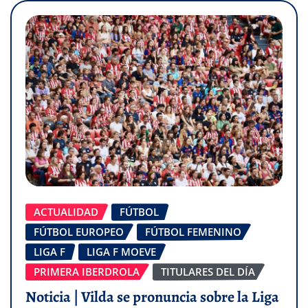
ACTUALIDAD
FÚTBOL
FÚTBOL EUROPEO
FÚTBOL FEMENINO
LIGA F
LIGA F MOEVE
PRIMERA IBERDROLA
TITULARES DEL DÍA
Noticia | Vilda se pronuncia sobre la Liga