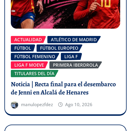
ACTUALIDAD
ATLÉTICO DE MADRID
FÚTBOL
FÚTBOL EUROPEO
FÚTBOL FEMENINO
LIGA F
LIGA F MOEVE
PRIMERA IBERDROLA
TITULARES DEL DÍA
Noticia | Recta final para el desembarco
de Jenni en Alcalá de Henares
manulopezfdez
Ago 10, 2026