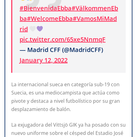
#BienvenidaEbba
#VälkommenEb
ba
#WelcomeEbba
#VamosMiMad
rid
pic.twitter.com/65xe5NnmqF
— Madrid CFF (@MadridCFF)
January 12, 2022
La internacional sueca en categoría sub-19 con
Suecia, es una mediocampista que actúa como
pivote y destaca a nivel futbolístico por su gran
desplazamiento de balón.
La exjugadora del Vittsjö GIK ya ha posado con su
nuevo uniforme sobre el césped del Estadio José