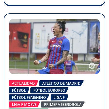
ACTUALIDAD
ATLÉTICO DE MADRID
FÚTBOL
FÚTBOL EUROPEO
FÚTBOL FEMENINO
LIGA F
LIGA F MOEVE
PRIMERA IBERDROLA