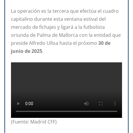
La operación es la tercera que efectúa el cuadro
capitalino durante esta ventana estival del
mercado de fichajes y ligará a la futbolista
oriunda de Palma de Mallorca con la entidad que
preside Alfredo Ulloa hasta el próximo
30
de
junio
de
2025
.
(Fuente: Madrid CFF)