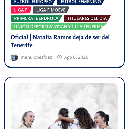
FÚTBOL EUROPEO
FÚTBOL FEMENINO
LIGA F
LIGA F MOEVE
PRIMERA IBERDROLA
TITULARES DEL DÍA
UNIÓN DEPORTIVA GRANADILLA TENERIFE
Oficial | Natalia Ramos deja de ser del
Tenerife
manulopezfdez
Ago 6, 2026