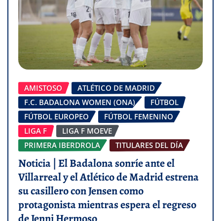
AMISTOSO
ATLÉTICO DE MADRID
F.C. BADALONA WOMEN (ONA)
FÚTBOL
FÚTBOL EUROPEO
FÚTBOL FEMENINO
LIGA F
LIGA F MOEVE
PRIMERA IBERDROLA
TITULARES DEL DÍA
Noticia | El Badalona sonríe ante el
Villarreal y el Atlético de Madrid estrena
su casillero con Jensen como
protagonista mientras espera el regreso
de Jenni Hermoso