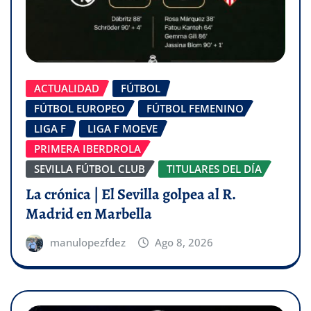
ACTUALIDAD
FÚTBOL
FÚTBOL EUROPEO
FÚTBOL FEMENINO
LIGA F
LIGA F MOEVE
PRIMERA IBERDROLA
SEVILLA FÚTBOL CLUB
TITULARES DEL DÍA
La crónica | El Sevilla golpea al R.
Madrid en Marbella
manulopezfdez
Ago 8, 2026