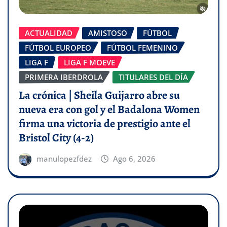
ACTUALIDAD
AMISTOSO
FÚTBOL
FÚTBOL EUROPEO
FÚTBOL FEMENINO
LIGA F
LIGA F MOEVE
PRIMERA IBERDROLA
TITULARES DEL DÍA
La crónica | Sheila Guijarro abre su
nueva era con gol y el Badalona Women
firma una victoria de prestigio ante el
Bristol City (4-2)
manulopezfdez
Ago 6, 2026