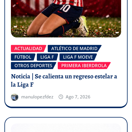
ACTUALIDAD
ATLÉTICO DE MADRID
FÚTBOL
LIGA F
LIGA F MOEVE
OTROS DEPORTES
PRIMERA IBERDROLA
Noticia | Se calienta un regreso estelar a
la Liga F
manulopezfdez
Ago 7, 2026