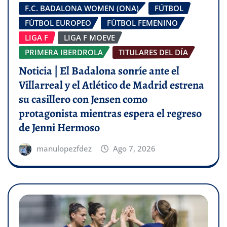
F.C. BADALONA WOMEN (ONA)
FÚTBOL
FÚTBOL EUROPEO
FÚTBOL FEMENINO
LIGA F
LIGA F MOEVE
PRIMERA IBERDROLA
TITULARES DEL DÍA
Noticia | El Badalona sonríe ante el
Villarreal y el Atlético de Madrid estrena
su casillero con Jensen como
protagonista mientras espera el regreso
de Jenni Hermoso
manulopezfdez
Ago 7, 2026