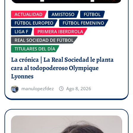
ACTUALIDAD
AMISTOSO
FÚTBOL
FÚTBOL EUROPEO
FÚTBOL FEMENINO
LIGA F
PRIMERA IBERDROLA
REAL SOCIEDAD DE FÚTBOL
TITULARES DEL DÍA
La crónica | La Real Sociedad le planta
cara al todopoderoso Olympique
Lyonnes
manulopezfdez
Ago 8, 2026