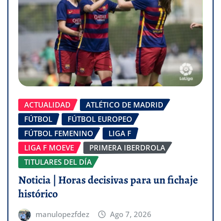
ACTUALIDAD
ATLÉTICO DE MADRID
FÚTBOL
FÚTBOL EUROPEO
FÚTBOL FEMENINO
LIGA F
LIGA F MOEVE
PRIMERA IBERDROLA
TITULARES DEL DÍA
Noticia | Horas decisivas para un fichaje
histórico
manulopezfdez
Ago 7, 2026