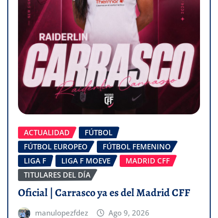
ACTUALIDAD
FÚTBOL
FÚTBOL EUROPEO
FÚTBOL FEMENINO
LIGA F
LIGA F MOEVE
MADRID CFF
TITULARES DEL DÍA
Oficial | Carrasco ya es del Madrid CFF
manulopezfdez
Ago 9, 2026