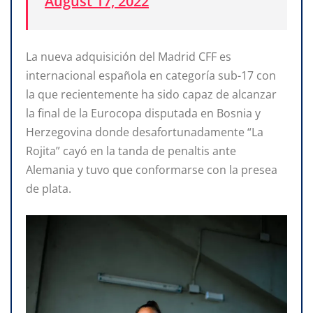
August 17, 2022
La nueva adquisición del Madrid CFF es
internacional española en categoría sub-17 con
la que recientemente ha sido capaz de alcanzar
la final de la Eurocopa disputada en Bosnia y
Herzegovina donde desafortunadamente “La
Rojita” cayó en la tanda de penaltis ante
Alemania y tuvo que conformarse con la presea
de plata.