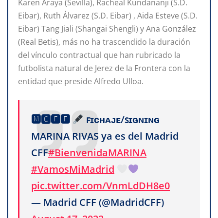
Karen Araya (Sevilla), Racheal Kundananji (S.D.
Eibar), Ruth Álvarez (S.D. Eibar) , Aida Esteve (S.D.
Eibar) Tang Jiali (Shangai Shengli) y Ana González
(Real Betis), más no ha trascendido la duración
del vínculo contractual que han rubricado la
futbolista natural de Jerez de la Frontera con la
entidad que preside Alfredo Ulloa.
🅼🅲🅵🅵
ꜰɪᴄʜᴀᴊᴇ/ꜱɪɢɴɪɴɢ
MARINA RIVAS ya es del Madrid
CFF
#BienvenidaMARINA
#VamosMiMadrid
pic.twitter.com/VnmLdDH8e0
— Madrid CFF (@MadridCFF)