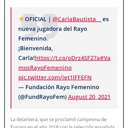
OFICIAL |
@CarlaBautista__
es
nueva jugadora del Rayo
Femenino.
¡Bienvenida,
Carla!
https://t.co/oDrz4SF27a
#Va
mosRayoFemenino
pic.twitter.com/iet1lFFEFN
— Fundación Rayo Femenino
(@FundRayoFem)
August 20, 2021
La delantera, que se proclamó campeona de
Europa en el año 2018 con la selección española