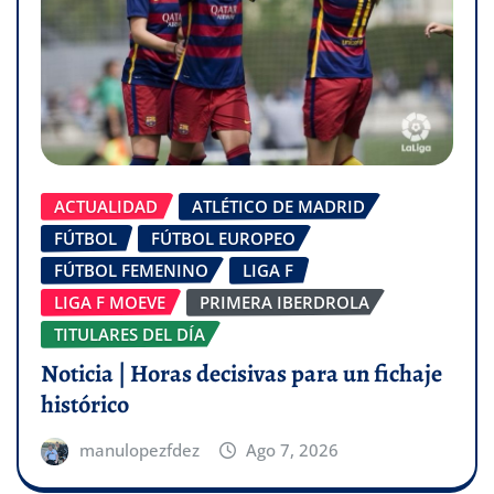
ACTUALIDAD
ATLÉTICO DE MADRID
FÚTBOL
FÚTBOL EUROPEO
FÚTBOL FEMENINO
LIGA F
LIGA F MOEVE
PRIMERA IBERDROLA
TITULARES DEL DÍA
Noticia | Horas decisivas para un fichaje
histórico
manulopezfdez
Ago 7, 2026