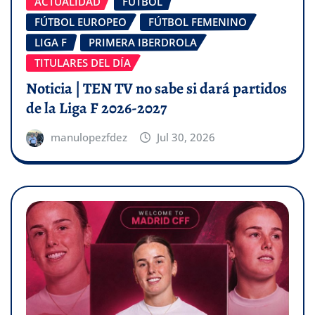
ACTUALIDAD
FÚTBOL
FÚTBOL EUROPEO
FÚTBOL FEMENINO
LIGA F
PRIMERA IBERDROLA
TITULARES DEL DÍA
Noticia | TEN TV no sabe si dará partidos
de la Liga F 2026-2027
manulopezfdez
Jul 30, 2026