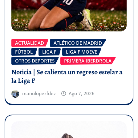
ACTUALIDAD
ATLÉTICO DE MADRID
FÚTBOL
LIGA F
LIGA F MOEVE
OTROS DEPORTES
PRIMERA IBERDROLA
Noticia | Se calienta un regreso estelar a
la Liga F
manulopezfdez
Ago 7, 2026