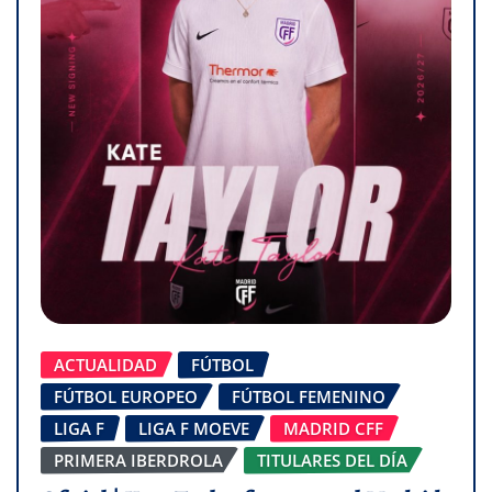
ACTUALIDAD
FÚTBOL
FÚTBOL EUROPEO
FÚTBOL FEMENINO
LIGA F
LIGA F MOEVE
MADRID CFF
PRIMERA IBERDROLA
TITULARES DEL DÍA