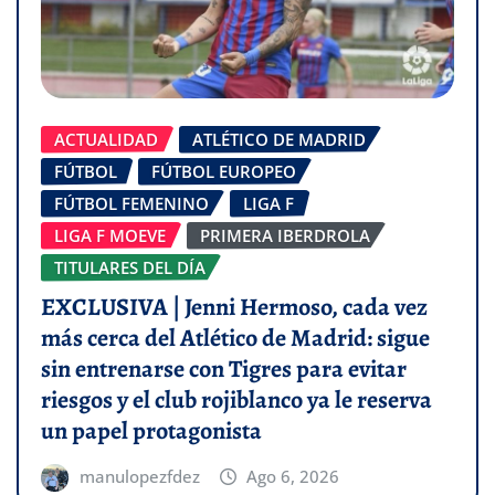
ACTUALIDAD
ATLÉTICO DE MADRID
FÚTBOL
FÚTBOL EUROPEO
FÚTBOL FEMENINO
LIGA F
LIGA F MOEVE
PRIMERA IBERDROLA
TITULARES DEL DÍA
EXCLUSIVA | Jenni Hermoso, cada vez
más cerca del Atlético de Madrid: sigue
sin entrenarse con Tigres para evitar
riesgos y el club rojiblanco ya le reserva
un papel protagonista
manulopezfdez
Ago 6, 2026