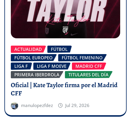
ACTUALIDAD
FÚTBOL
FÚTBOL EUROPEO
FÚTBOL FEMENINO
LIGA F
LIGA F MOEVE
MADRID CFF
PRIMERA IBERDROLA
TITULARES DEL DÍA
Oficial | Kate Taylor firma por el Madrid
CFF
manulopezfdez
Jul 29, 2026