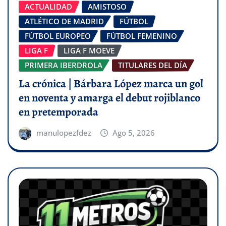
ACTUALIDAD
AMISTOSO
ATLÉTICO DE MADRID
FÚTBOL
FÚTBOL EUROPEO
FÚTBOL FEMENINO
LIGA F
LIGA F MOEVE
PRIMERA IBERDROLA
TITULARES DEL DÍA
La crónica | Bárbara López marca un gol
en noventa y amarga el debut rojiblanco
en pretemporada
manulopezfdez
Ago 5, 2026