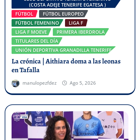
(COSTA ADEJE TENERIFE EGATESA )
FÚTBOL
FÚTBOL EUROPEO
FÚTBOL FEMENINO
LIGA F
LIGA F MOEVE
PRIMERA IBERDROLA
TITULARES DEL DÍA
UNIÓN DEPORTIVA GRANADILLA TENERIFE
La crónica | Aithiara doma a las leonas
en Tafalla
manulopezfdez
Ago 5, 2026