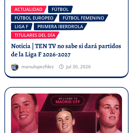
ACTUALIDAD
FÚTBOL
FÚTBOL EUROPEO
FÚTBOL FEMENINO
LIGA F
PRIMERA IBERDROLA
TITULARES DEL DÍA
Noticia | TEN TV no sabe si dará partidos
de la Liga F 2026-2027
manulopezfdez
Jul 30, 2026