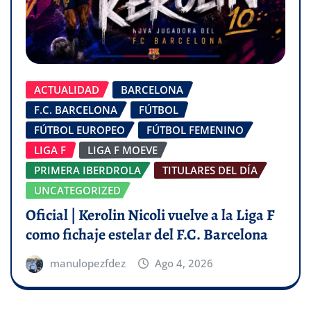
ACTUALIDAD
BARCELONA
F.C. BARCELONA
FÚTBOL
FÚTBOL EUROPEO
FÚTBOL FEMENINO
LIGA F
LIGA F MOEVE
PRIMERA IBERDROLA
TITULARES DEL DÍA
UNCATEGORIZED
Oficial | Kerolin Nicoli vuelve a la Liga F
como fichaje estelar del F.C. Barcelona
manulopezfdez
Ago 4, 2026