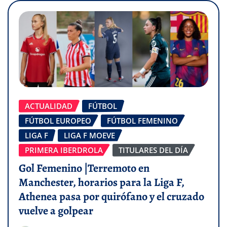
ACTUALIDAD
FÚTBOL
FÚTBOL EUROPEO
FÚTBOL FEMENINO
LIGA F
LIGA F MOEVE
PRIMERA IBERDROLA
TITULARES DEL DÍA
Gol Femenino |Terremoto en
Manchester, horarios para la Liga F,
Athenea pasa por quirófano y el cruzado
vuelve a golpear