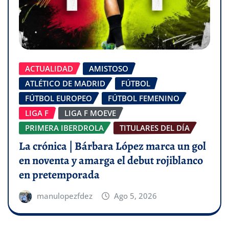
ACTUALIDAD
AMISTOSO
ATLÉTICO DE MADRID
FÚTBOL
FÚTBOL EUROPEO
FÚTBOL FEMENINO
LIGA F
LIGA F MOEVE
PRIMERA IBERDROLA
TITULARES DEL DÍA
La crónica | Bárbara López marca un gol
en noventa y amarga el debut rojiblanco
en pretemporada
manulopezfdez
Ago 5, 2026