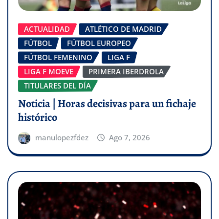
ACTUALIDAD
ATLÉTICO DE MADRID
FÚTBOL
FÚTBOL EUROPEO
FÚTBOL FEMENINO
LIGA F
LIGA F MOEVE
PRIMERA IBERDROLA
TITULARES DEL DÍA
Noticia | Horas decisivas para un fichaje
histórico
manulopezfdez
Ago 7, 2026