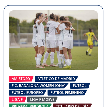
AMISTOSO
ATLÉTICO DE MADRID
F.C. BADALONA WOMEN (ONA)
FÚTBOL
FÚTBOL EUROPEO
FÚTBOL FEMENINO
LIGA F
LIGA F MOEVE
PRIMERA IBERDROLA
TITULARES DEL DÍA