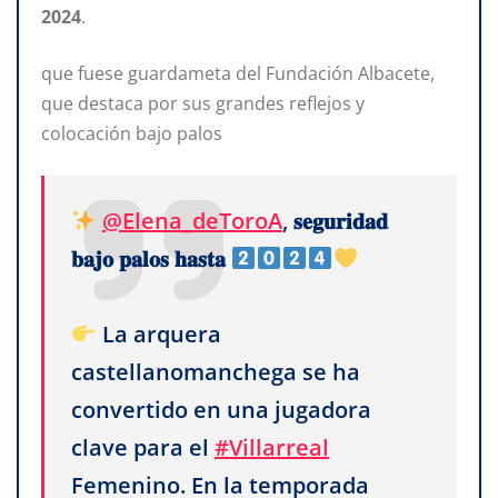
2024
.
que fuese guardameta del Fundación Albacete,
que destaca por sus grandes reflejos y
colocación bajo palos
@Elena_deToroA
, 𝐬𝐞𝐠𝐮𝐫𝐢𝐝𝐚𝐝
𝐛𝐚𝐣𝐨 𝐩𝐚𝐥𝐨𝐬 𝐡𝐚𝐬𝐭𝐚
La arquera
castellanomanchega se ha
convertido en una jugadora
clave para el
#Villarreal
Femenino. En la temporada