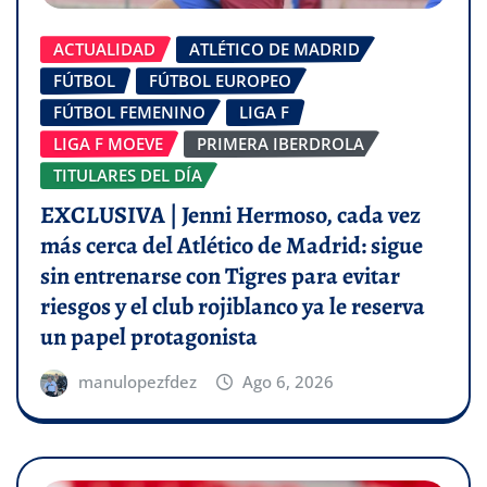
ACTUALIDAD
ATLÉTICO DE MADRID
FÚTBOL
FÚTBOL EUROPEO
FÚTBOL FEMENINO
LIGA F
LIGA F MOEVE
PRIMERA IBERDROLA
TITULARES DEL DÍA
EXCLUSIVA | Jenni Hermoso, cada vez
más cerca del Atlético de Madrid: sigue
sin entrenarse con Tigres para evitar
riesgos y el club rojiblanco ya le reserva
un papel protagonista
manulopezfdez
Ago 6, 2026