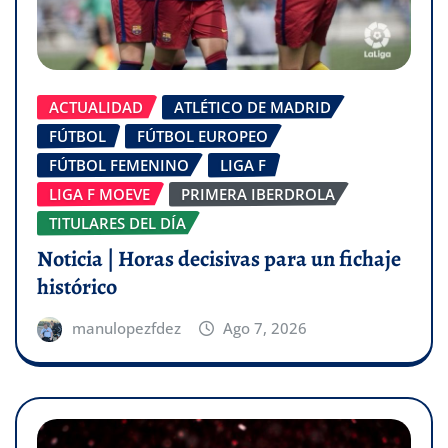
ACTUALIDAD
ATLÉTICO DE MADRID
FÚTBOL
FÚTBOL EUROPEO
FÚTBOL FEMENINO
LIGA F
LIGA F MOEVE
PRIMERA IBERDROLA
TITULARES DEL DÍA
Noticia | Horas decisivas para un fichaje
histórico
manulopezfdez
Ago 7, 2026