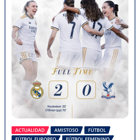
ACTUALIDAD
AMISTOSO
FÚTBOL
FÚTBOL EUROPEO
FÚTBOL FEMENINO