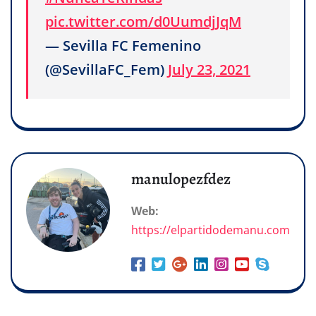
pic.twitter.com/d0UumdjJqM
— Sevilla FC Femenino
(@SevillaFC_Fem)
July 23, 2021
manulopezfdez
Web:
https://elpartidodemanu.com