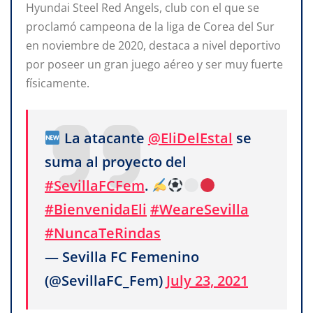
Hyundai Steel Red Angels, club con el que se
proclamó campeona de la liga de Corea del Sur
en noviembre de 2020, destaca a nivel deportivo
por poseer un gran juego aéreo y ser muy fuerte
físicamente.
La atacante
@EliDelEstal
se
suma al proyecto del
#SevillaFCFem
.
#BienvenidaEli
#WeareSevilla
#NuncaTeRindas
— Sevilla FC Femenino
(@SevillaFC_Fem)
July 23, 2021