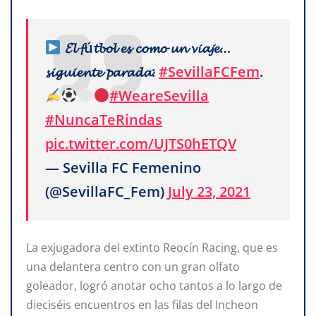
𝓔𝓵 𝓯ú𝓽𝓫𝓸𝓵 𝓮𝓼 𝓬𝓸𝓶𝓸 𝓾𝓷 𝓿𝓲𝓪𝓳𝓮…
𝓼𝓲𝓰𝓾𝓲𝓮𝓷𝓽𝓮 𝓹𝓪𝓻𝓪𝓭𝓪:
#SevillaFCFem
.
#WeareSevilla
#NuncaTeRindas
pic.twitter.com/UJTS0hETQV
— Sevilla FC Femenino
(@SevillaFC_Fem)
July 23, 2021
La exjugadora del extinto Reocín Racing, que es
una delantera centro con un gran olfato
goleador, logró anotar ocho tantos a lo largo de
dieciséis encuentros en las filas del Incheon