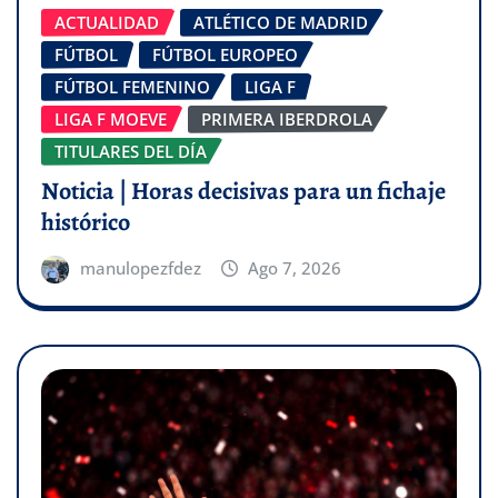
ACTUALIDAD
ATLÉTICO DE MADRID
FÚTBOL
FÚTBOL EUROPEO
FÚTBOL FEMENINO
LIGA F
LIGA F MOEVE
PRIMERA IBERDROLA
TITULARES DEL DÍA
Noticia | Horas decisivas para un fichaje
histórico
manulopezfdez
Ago 7, 2026