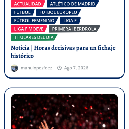
ACTUALIDAD
ATLÉTICO DE MADRID
FÚTBOL
FÚTBOL EUROPEO
FÚTBOL FEMENINO
LIGA F
LIGA F MOEVE
PRIMERA IBERDROLA
TITULARES DEL DÍA
Noticia | Horas decisivas para un fichaje
histórico
manulopezfdez
Ago 7, 2026