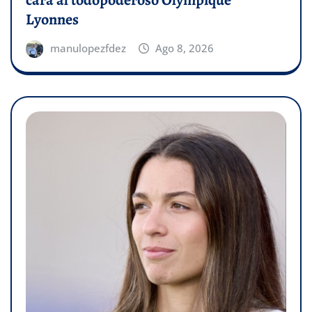
cara al todopoderoso Olympique
Lyonnes
manulopezfdez
Ago 8, 2026