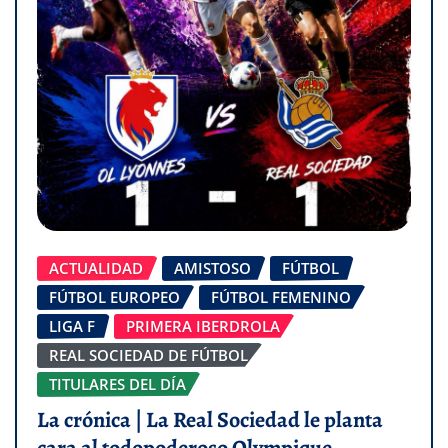
ACTUALIDAD
AMISTOSO
FÚTBOL
FÚTBOL EUROPEO
FÚTBOL FEMENINO
LIGA F
PRIMERA IBERDROLA
REAL SOCIEDAD DE FÚTBOL
TITULARES DEL DÍA
La crónica | La Real Sociedad le planta