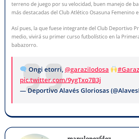
terreno de juego por su velocidad, buen manejo de ba
más destacadas del Club Atlético Osasuna Femenino en
Así pues, la que fuese integrante del Club Deportivo P
medio, vivirá su primer curso futbolístico en la Prime
babazorro.
Ongi etorri,
@garazilodosa
#Garaz
pic.twitter.com/9ygTxo7B3j
— Deportivo Alavés Gloriosas (@Alave
manulopezfdez