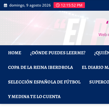
Saltar
domingo, 9 agosto 2026
12:15:53 PM
al
contenido
Web d
HOME
¿DÓNDE PUEDES LEERME?
¿QUIÉ
COPA DE LA REINA IBERDROLA
EL DIARIO 
SELECCIÓN ESPAÑOLA DE FÚTBOL
SUPERCO
Y MEDINA TE LO CUENTA