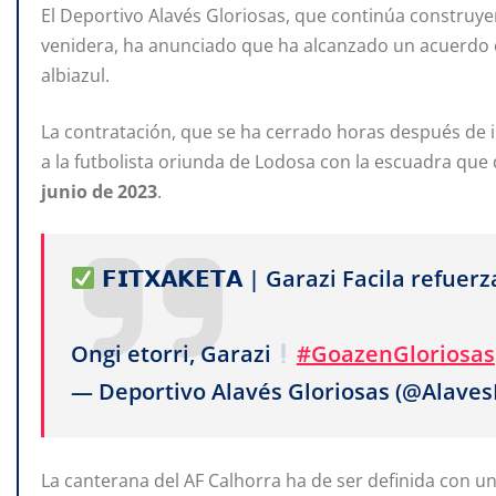
El Deportivo Alavés Gloriosas, que continúa construyen
venidera, ha anunciado que ha alcanzado un acuerdo
albiazul.
La contratación, que se ha cerrado horas después de i
a la futbolista oriunda de Lodosa con la escuadra que 
junio
de
2023
.
𝗙𝗜𝗧𝗫𝗔𝗞𝗘𝗧𝗔 | Garazi Facila refue
Ongi etorri, Garazi
#GoazenGloriosas
— Deportivo Alavés Gloriosas (@Alave
La canterana del AF Calhorra ha de ser definida con u