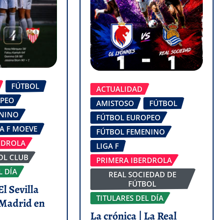
FÚTBOL
ACTUALIDAD
OPEO
AMISTOSO
FÚTBOL
ENINO
FÚTBOL EUROPEO
GA F MOEVE
FÚTBOL FEMENINO
RDROLA
LIGA F
OL CLUB
PRIMERA IBERDROLA
L DÍA
REAL SOCIEDAD DE
FÚTBOL
El Sevilla
TITULARES DEL DÍA
 Madrid en
La crónica | La Real