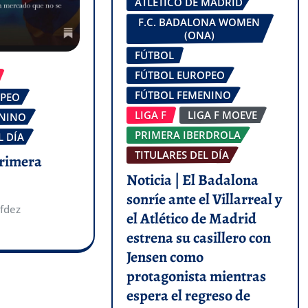
ATLÉTICO DE MADRID
F.C. BADALONA WOMEN
(ONA)
FÚTBOL
FÚTBOL EUROPEO
FÚTBOL FEMENINO
OPEO
LIGA F
LIGA F MOEVE
ENINO
PRIMERA IBERDROLA
L DÍA
TITULARES DEL DÍA
Primera
Noticia | El Badalona
sonríe ante el Villarreal y
fdez
el Atlético de Madrid
estrena su casillero con
Jensen como
protagonista mientras
espera el regreso de