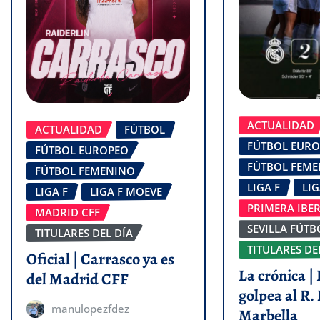
ACTUALIDAD
ACTUALIDAD
FÚTBOL
FÚTBOL EUR
FÚTBOL EUROPEO
FÚTBOL FEM
FÚTBOL FEMENINO
LIGA F
LI
LIGA F
LIGA F MOEVE
PRIMERA IBE
MADRID CFF
SEVILLA FÚTB
TITULARES DEL DÍA
TITULARES DE
Oficial | Carrasco ya es
La crónica | 
del Madrid CFF
golpea al R.
manulopezfdez
Marbella