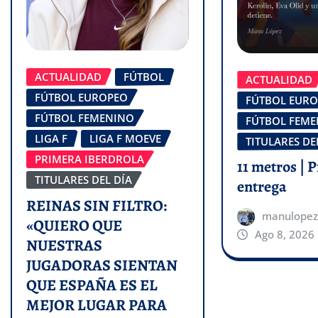
ACTUALIDAD
FÚTBOL
ACTUALIDAD
FÚTBOL EUROPEO
FÚTBOL EUR
FÚTBOL FEMENINO
FÚTBOL FEM
LIGA F
LIGA F MOEVE
TITULARES DE
PRIMERA IBERDROLA
11 metros | 
TITULARES DEL DÍA
entrega
REINAS SIN FILTRO:
manulopez
«QUIERO QUE
Ago 8, 2026
NUESTRAS
JUGADORAS SIENTAN
QUE ESPAÑA ES EL
MEJOR LUGAR PARA