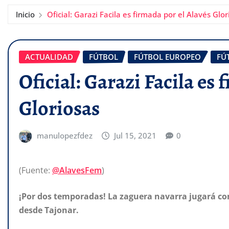
Inicio
Oficial: Garazi Facila es firmada por el Alavés Glor
ACTUALIDAD
FÚTBOL
FÚTBOL EUROPEO
FÚ
Oficial: Garazi Facila es 
Gloriosas
manulopezfdez
Jul 15, 2021
0
(Fuente:
@AlavesFem
)
¡Por dos temporadas! La zaguera navarra jugará como
desde Tajonar.