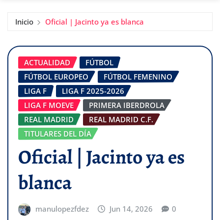
Inicio
Oficial | Jacinto ya es blanca
ACTUALIDAD
FÚTBOL
FÚTBOL EUROPEO
FÚTBOL FEMENINO
LIGA F
LIGA F 2025-2026
LIGA F MOEVE
PRIMERA IBERDROLA
REAL MADRID
REAL MADRID C.F.
TITULARES DEL DÍA
Oficial | Jacinto ya es
blanca
manulopezfdez
Jun 14, 2026
0