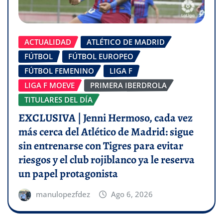
ACTUALIDAD
ATLÉTICO DE MADRID
FÚTBOL
FÚTBOL EUROPEO
FÚTBOL FEMENINO
LIGA F
LIGA F MOEVE
PRIMERA IBERDROLA
TITULARES DEL DÍA
EXCLUSIVA | Jenni Hermoso, cada vez
más cerca del Atlético de Madrid: sigue
sin entrenarse con Tigres para evitar
riesgos y el club rojiblanco ya le reserva
un papel protagonista
manulopezfdez
Ago 6, 2026