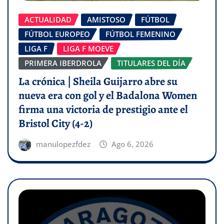
ACTUALIDAD
AMISTOSO
FÚTBOL
FÚTBOL EUROPEO
FÚTBOL FEMENINO
LIGA F
LIGA F MOEVE
PRIMERA IBERDROLA
TITULARES DEL DÍA
La crónica | Sheila Guijarro abre su
nueva era con gol y el Badalona Women
firma una victoria de prestigio ante el
Bristol City (4-2)
manulopezfdez
Ago 6, 2026