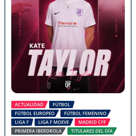
ACTUALIDAD
FÚTBOL
FÚTBOL EUROPEO
FÚTBOL FEMENINO
LIGA F
LIGA F MOEVE
MADRID CFF
PRIMERA IBERDROLA
TITULARES DEL DÍA