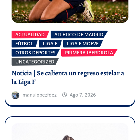
ACTUALIDAD
ATLÉTICO DE MADRID
FÚTBOL
LIGA F
LIGA F MOEVE
OTROS DEPORTES
PRIMERA IBERDROLA
UNCATEGORIZED
Noticia | Se calienta un regreso estelar a
la Liga F
manulopezfdez
Ago 7, 2026