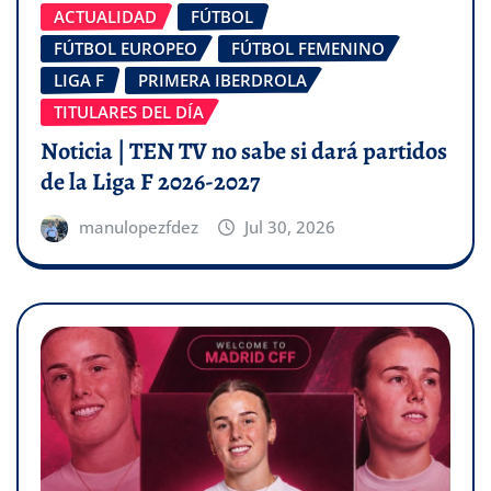
ACTUALIDAD
FÚTBOL
FÚTBOL EUROPEO
FÚTBOL FEMENINO
LIGA F
PRIMERA IBERDROLA
TITULARES DEL DÍA
Noticia | TEN TV no sabe si dará partidos
de la Liga F 2026-2027
manulopezfdez
Jul 30, 2026