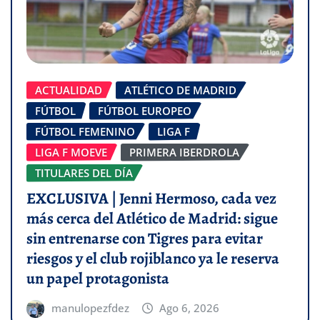
ACTUALIDAD
ATLÉTICO DE MADRID
FÚTBOL
FÚTBOL EUROPEO
FÚTBOL FEMENINO
LIGA F
LIGA F MOEVE
PRIMERA IBERDROLA
TITULARES DEL DÍA
EXCLUSIVA | Jenni Hermoso, cada vez
más cerca del Atlético de Madrid: sigue
sin entrenarse con Tigres para evitar
riesgos y el club rojiblanco ya le reserva
un papel protagonista
manulopezfdez
Ago 6, 2026