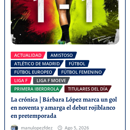
ACTUALIDAD
AMISTOSO
ATLÉTICO DE MADRID
FÚTBOL
FÚTBOL EUROPEO
FÚTBOL FEMENINO
LIGA F
LIGA F MOEVE
PRIMERA IBERDROLA
TITULARES DEL DÍA
La crónica | Bárbara López marca un gol
en noventa y amarga el debut rojiblanco
en pretemporada
manulopezfdez
Ago 5, 2026