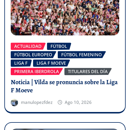
ACTUALIDAD
FÚTBOL
FÚTBOL EUROPEO
FÚTBOL FEMENINO
LIGA F
LIGA F MOEVE
PRIMERA IBERDROLA
TITULARES DEL DÍA
Noticia | Vilda se pronuncia sobre la Liga
F Moeve
manulopezfdez
Ago 10, 2026