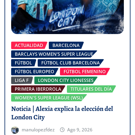
ACTUALIDAD
BARCELONA
BARCLAYS WOMEN’S SUPER LEAGUE
FÚTBOL
FÚTBOL CLUB BARCELONA
FÚTBOL EUROPEO
FÚTBOL FEMENINO
LIGA F
LONDON CITY LIONESSES
PRIMERA IBERDROLA
TITULARES DEL DÍA
WOMEN'S SUPER LEAGUE (WSL)
Noticia | Alexia explica la elección del
London City
manulopezfdez
Ago 9, 2026