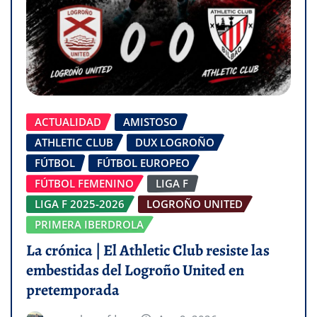
ACTUALIDAD
AMISTOSO
ATHLETIC CLUB
DUX LOGROÑO
FÚTBOL
FÚTBOL EUROPEO
FÚTBOL FEMENINO
LIGA F
LIGA F 2025-2026
LOGROÑO UNITED
PRIMERA IBERDROLA
La crónica | El Athletic Club resiste las
embestidas del Logroño United en
pretemporada