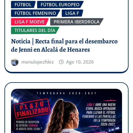
FÚTBOL
FÚTBOL EUROPEO
FÚTBOL FEMENINO
LIGA F
LIGA F MOEVE
PRIMERA IBERDROLA
TITULARES DEL DÍA
Noticia | Recta final para el desembarco
de Jenni en Alcalá de Henares
manulopezfdez
Ago 10, 2026