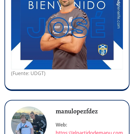
(Fuente: UDGT)
manulopezfdez
Web:
https://elpartidodemanu.com