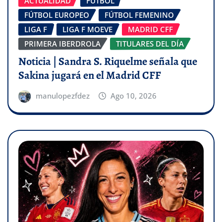
ACTUALIDAD
FÚTBOL
FÚTBOL EUROPEO
FÚTBOL FEMENINO
LIGA F
LIGA F MOEVE
MADRID CFF
PRIMERA IBERDROLA
TITULARES DEL DÍA
Noticia | Sandra S. Riquelme señala que
Sakina jugará en el Madrid CFF
manulopezfdez
Ago 10, 2026