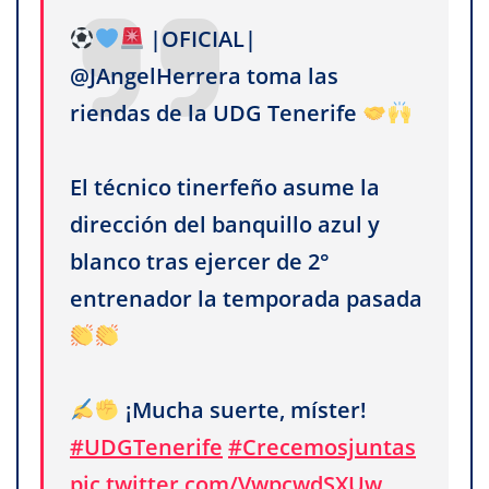
|OFICIAL|
@JAngelHerrera toma las
riendas de la UDG Tenerife
El técnico tinerfeño asume la
dirección del banquillo azul y
blanco tras ejercer de 2°
entrenador la temporada pasada
¡Mucha suerte, míster!
#UDGTenerife
#Crecemosjuntas
pic.twitter.com/VwpcwdSXUw