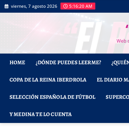
Saltar
viernes, 7 agosto 2026
5:16:21 AM
al
contenido
Web d
HOME
¿DÓNDE PUEDES LEERME?
¿QUIÉ
COPA DE LA REINA IBERDROLA
EL DIARIO 
SELECCIÓN ESPAÑOLA DE FÚTBOL
SUPERCO
Y MEDINA TE LO CUENTA