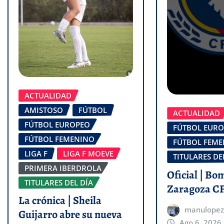
ACTUALIDAD
AMISTOSO
FÚTBOL
ACTUALIDAD
FÚTBOL EUROPEO
FÚTBOL EUR
FÚTBOL FEMENINO
FÚTBOL FEM
LIGA F
LIGA F MOEVE
TITULARES DE
PRIMERA IBERDROLA
Oficial | Bo
TITULARES DEL DÍA
Zaragoza C
La crónica | Sheila
manulopez
Guijarro abre su nueva
Ago 6, 2026