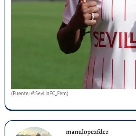
(Fuente: @SevillaFC_Fem)
manulopezfdez