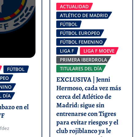
ACTUALIDAD
ATLÉTICO DE MADRID
FÚTBOL
FÚTBOL EUROPEO
FÚTBOL FEMENINO
LIGA F
LIGA F MOEVE
PRIMERA IBERDROLA
TITULARES DEL DÍA
FÚTBOL
OPEO
EXCLUSIVA | Jenni
Hermoso, cada vez más
ENINO
cerca del Atlético de
L DÍA
Madrid: sigue sin
mbazo en el
entrenarse con Tigres
FF
para evitar riesgos y el
fdez
club rojiblanco ya le