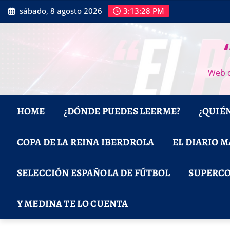
Saltar
sábado, 8 agosto 2026
3:13:29 PM
al
contenido
Web d
HOME
¿DÓNDE PUEDES LEERME?
¿QUIÉ
COPA DE LA REINA IBERDROLA
EL DIARIO 
SELECCIÓN ESPAÑOLA DE FÚTBOL
SUPERCO
Y MEDINA TE LO CUENTA