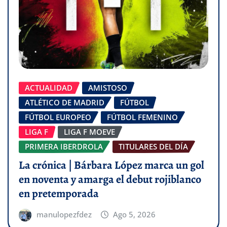
ACTUALIDAD
AMISTOSO
ATLÉTICO DE MADRID
FÚTBOL
FÚTBOL EUROPEO
FÚTBOL FEMENINO
LIGA F
LIGA F MOEVE
PRIMERA IBERDROLA
TITULARES DEL DÍA
La crónica | Bárbara López marca un gol
en noventa y amarga el debut rojiblanco
en pretemporada
manulopezfdez
Ago 5, 2026