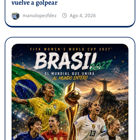
vuelve a golpear
manulopezfdez
Ago 4, 2026