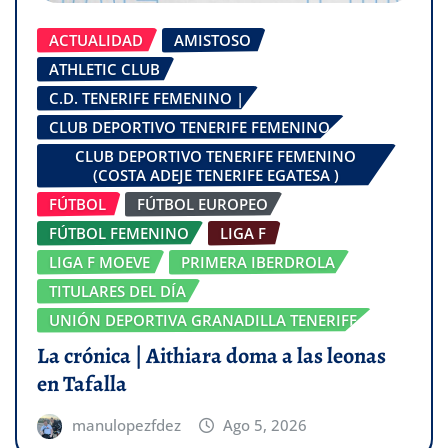
ACTUALIDAD
AMISTOSO
ATHLETIC CLUB
C.D. TENERIFE FEMENINO |
CLUB DEPORTIVO TENERIFE FEMENINO
CLUB DEPORTIVO TENERIFE FEMENINO
(COSTA ADEJE TENERIFE EGATESA )
FÚTBOL
FÚTBOL EUROPEO
FÚTBOL FEMENINO
LIGA F
LIGA F MOEVE
PRIMERA IBERDROLA
TITULARES DEL DÍA
UNIÓN DEPORTIVA GRANADILLA TENERIFE
La crónica | Aithiara doma a las leonas
en Tafalla
manulopezfdez
Ago 5, 2026