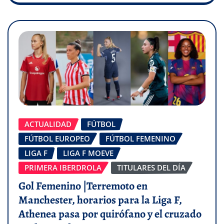
ACTUALIDAD
FÚTBOL
FÚTBOL EUROPEO
FÚTBOL FEMENINO
LIGA F
LIGA F MOEVE
PRIMERA IBERDROLA
TITULARES DEL DÍA
Gol Femenino |Terremoto en
Manchester, horarios para la Liga F,
Athenea pasa por quirófano y el cruzado