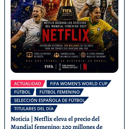
ACTUALIDAD
FIFA WOMEN’S WORLD CUP
FÚTBOL
FÚTBOL FEMENINO
SELECCIÓN ESPAÑOLA DE FÚTBOL
TITULARES DEL DÍA
Noticia | Netflix eleva el precio del
Mundial femenino: 200 millones de