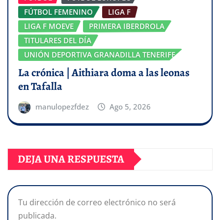
FÚTBOL FEMENINO
LIGA F
LIGA F MOEVE
PRIMERA IBERDROLA
TITULARES DEL DÍA
UNIÓN DEPORTIVA GRANADILLA TENERIFE
La crónica | Aithiara doma a las leonas
en Tafalla
manulopezfdez
Ago 5, 2026
DEJA UNA RESPUESTA
Tu dirección de correo electrónico no será
publicada.