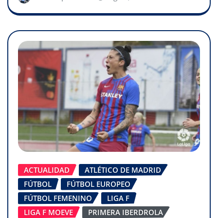
ACTUALIDAD
ATLÉTICO DE MADRID
FÚTBOL
FÚTBOL EUROPEO
FÚTBOL FEMENINO
LIGA F
LIGA F MOEVE
PRIMERA IBERDROLA