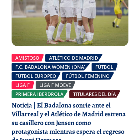
AMISTOSO
ATLÉTICO DE MADRID
F.C. BADALONA WOMEN (ONA)
FÚTBOL
FÚTBOL EUROPEO
FÚTBOL FEMENINO
LIGA F
LIGA F MOEVE
PRIMERA IBERDROLA
TITULARES DEL DÍA
Noticia | El Badalona sonríe ante el
Villarreal y el Atlético de Madrid estrena
su casillero con Jensen como
protagonista mientras espera el regreso