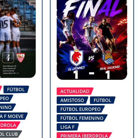
FÚTBOL
ACTUALIDAD
OPEO
AMISTOSO
FÚTBOL
ENINO
FÚTBOL EUROPEO
GA F MOEVE
FÚTBOL FEMENINO
RDROLA
LIGA F
OL CLUB
PRIMERA IBERDROLA