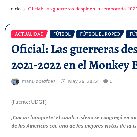
Inicio
Oficial: Las guerreras despiden la temporada 20
ACTUALIDAD
FÚTBOL
FÚTBOL EUROPEO
FÚ
Oficial: Las guerreras d
2021-2022 en el Monkey 
manulopezfdez
May 26, 2022
0
(Fuente: UDGT)
¡Con un banquete! El cuadro isleño se congregó en u
de las Américas con una de las mejores vistas de la i