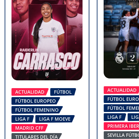
ACTUALIDAD
ACTUALIDAD
FÚTBOL
FÚTBOL EUR
FÚTBOL EUROPEO
FÚTBOL FEM
FÚTBOL FEMENINO
LIGA F
LI
LIGA F
LIGA F MOEVE
PRIMERA IBE
MADRID CFF
SEVILLA FÚTB
TITULARES DEL DÍA