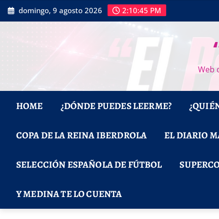
Saltar
domingo, 9 agosto 2026
2:10:46 PM
al
contenido
Web d
HOME
¿DÓNDE PUEDES LEERME?
¿QUIÉ
COPA DE LA REINA IBERDROLA
EL DIARIO 
SELECCIÓN ESPAÑOLA DE FÚTBOL
SUPERCO
Y MEDINA TE LO CUENTA