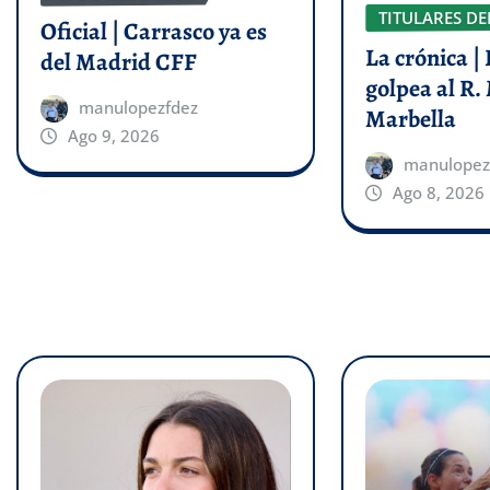
TITULARES DE
Oficial | Carrasco ya es
La crónica | 
del Madrid CFF
golpea al R.
manulopezfdez
Marbella
Ago 9, 2026
manulopez
Ago 8, 2026