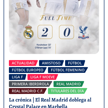
ACTUALIDAD
AMISTOSO
FÚTBOL
FÚTBOL EUROPEO
FÚTBOL FEMENINO
LIGA F
LIGA F MOEVE
PRIMERA IBERDROLA
REAL MADRID
REAL MADRID C.F.
TITULARES DEL DÍA
La crónica | El Real Madrid doblega al
Crystal Palace en Marbella