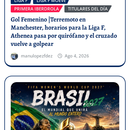
LIGA F
LIGA F MOEVE
PRIMERA IBERDROLA
TITULARES DEL DÍA
Gol Femenino |Terremoto en
Manchester, horarios para la Liga F,
Athenea pasa por quirófano y el cruzado
vuelve a golpear
manulopezfdez
Ago 4, 2026