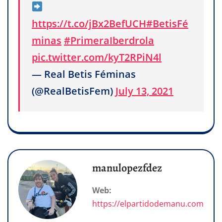
https://t.co/jBx2BefUCH
#BetisFé
minas
#PrimeraIberdrola
pic.twitter.com/kyT2RPiN4l
— Real Betis Féminas
(@RealBetisFem)
July 13, 2021
manulopezfdez
Web:
https://elpartidodemanu.com