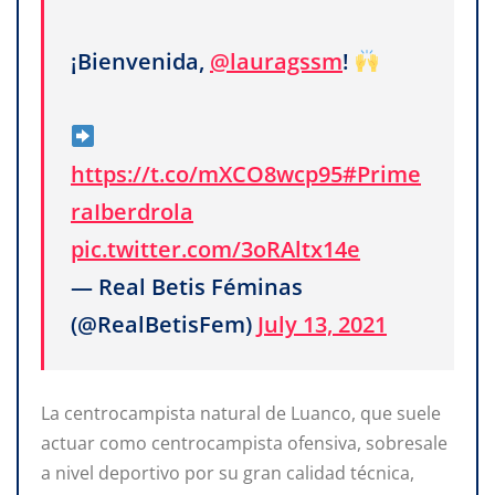
¡Bienvenida,
@lauragssm
!
https://t.co/mXCO8wcp95
#Prime
raIberdrola
pic.twitter.com/3oRAltx14e
— Real Betis Féminas
(@RealBetisFem)
July 13, 2021
La centrocampista natural de Luanco, que suele
actuar como centrocampista ofensiva, sobresale
a nivel deportivo por su gran calidad técnica,