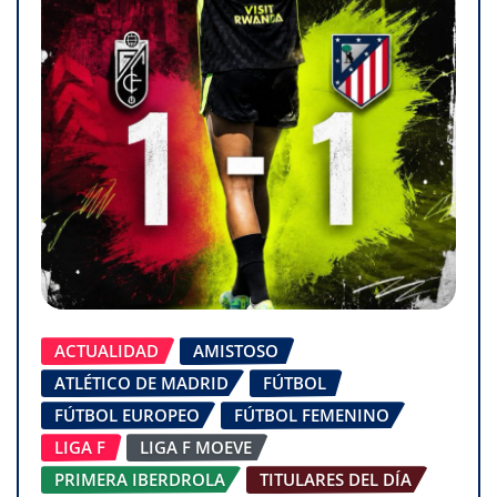
ACTUALIDAD
AMISTOSO
ATLÉTICO DE MADRID
FÚTBOL
FÚTBOL EUROPEO
FÚTBOL FEMENINO
LIGA F
LIGA F MOEVE
PRIMERA IBERDROLA
TITULARES DEL DÍA