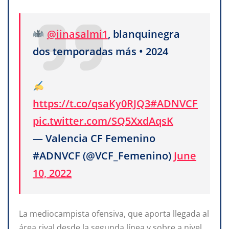
@iinasalmi1
, blanquinegra
dos temporadas más • 2024
https://t.co/qsaKy0RJQ3
#ADNVCF
pic.twitter.com/SQ5XxdAqsK
— Valencia CF Femenino
#ADNVCF (@VCF_Femenino)
June
10, 2022
La mediocampista ofensiva, que aporta llegada al
área rival desde la segunda línea y sobre a nivel