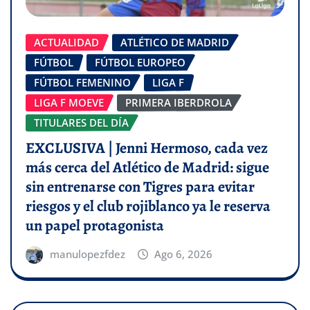
ACTUALIDAD
ATLÉTICO DE MADRID
FÚTBOL
FÚTBOL EUROPEO
FÚTBOL FEMENINO
LIGA F
LIGA F MOEVE
PRIMERA IBERDROLA
TITULARES DEL DÍA
EXCLUSIVA | Jenni Hermoso, cada vez
más cerca del Atlético de Madrid: sigue
sin entrenarse con Tigres para evitar
riesgos y el club rojiblanco ya le reserva
un papel protagonista
manulopezfdez
Ago 6, 2026