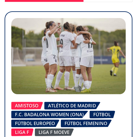
AMISTOSO
ATLÉTICO DE MADRID
F.C. BADALONA WOMEN (ONA)
FÚTBOL
FÚTBOL EUROPEO
FÚTBOL FEMENINO
LIGA F
LIGA F MOEVE