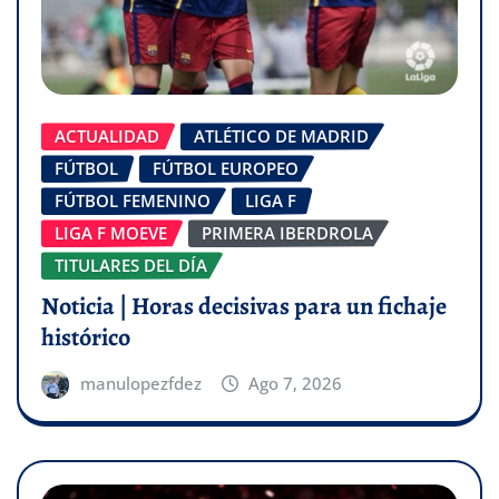
ACTUALIDAD
ATLÉTICO DE MADRID
FÚTBOL
FÚTBOL EUROPEO
FÚTBOL FEMENINO
LIGA F
LIGA F MOEVE
PRIMERA IBERDROLA
TITULARES DEL DÍA
Noticia | Horas decisivas para un fichaje
histórico
manulopezfdez
Ago 7, 2026