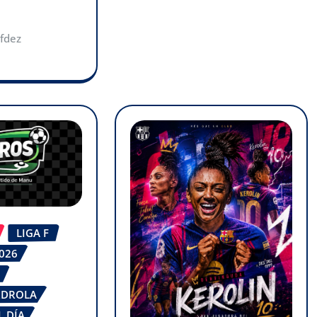
fdez
LIGA F
2026
RDROLA
L DÍA