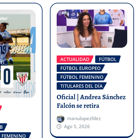
ACTUALIDAD
FÚTBOL
FÚTBOL EUROPEO
FÚTBOL FEMENINO
TITULARES DEL DÍA
Oficial | Andrea Sánchez
Falcón se retira
manulopezfdez
Ago 5, 2026
UB
FE FEMENINO