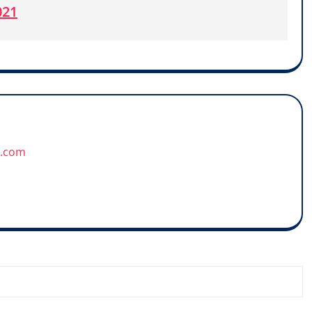
021
u.com