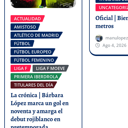
UNCATEGORI
Oficial | Bie
ACTUALIDAD
metros
AMISTOSO
ATLÉTICO DE MADRID
manulopez
FÚTBOL
Ago 4, 2026
FÚTBOL EUROPEO
FÚTBOL FEMENINO
LIGA F
LIGA F MOEVE
PRIMERA IBERDROLA
TITULARES DEL DÍA
La crónica | Bárbara
López marca un gol en
noventa y amarga el
debut rojiblanco en
pretemporada