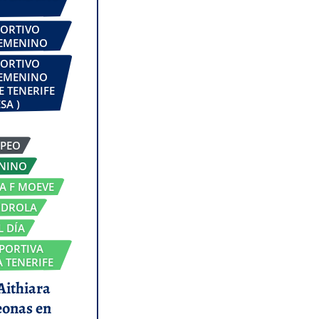
PORTIVO
FEMENINO
PORTIVO
FEMENINO
E TENERIFE
SA )
OPEO
ENINO
GA F MOEVE
RDROLA
L DÍA
PORTIVA
 TENERIFE
 Aithiara
eonas en