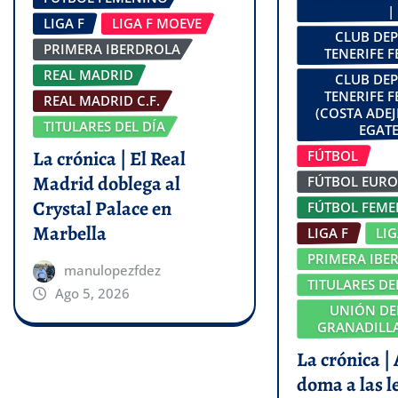
|
LIGA F
LIGA F MOEVE
CLUB DE
PRIMERA IBERDROLA
TENERIFE 
REAL MADRID
CLUB DE
TENERIFE 
REAL MADRID C.F.
(COSTA ADEJ
TITULARES DEL DÍA
EGATE
La crónica | El Real
FÚTBOL
Madrid doblega al
FÚTBOL EUR
Crystal Palace en
FÚTBOL FEM
Marbella
LIGA F
LI
PRIMERA IBE
manulopezfdez
TITULARES DE
Ago 5, 2026
UNIÓN DE
GRANADILLA
La crónica |
doma a las l