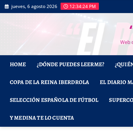
Saltar
jueves, 6 agosto 2026
12:34:25 PM
al
contenido
Web d
HOME
¿DÓNDE PUEDES LEERME?
¿QUIÉ
COPA DE LA REINA IBERDROLA
EL DIARIO 
SELECCIÓN ESPAÑOLA DE FÚTBOL
SUPERCO
Y MEDINA TE LO CUENTA