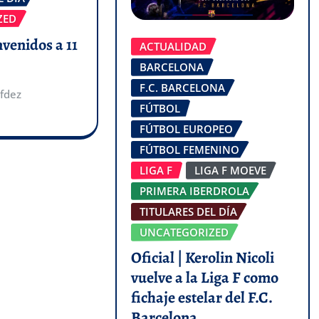
ZED
nvenidos a 11
ACTUALIDAD
BARCELONA
F.C. BARCELONA
fdez
FÚTBOL
FÚTBOL EUROPEO
FÚTBOL FEMENINO
LIGA F
LIGA F MOEVE
PRIMERA IBERDROLA
TITULARES DEL DÍA
UNCATEGORIZED
Oficial | Kerolin Nicoli
vuelve a la Liga F como
fichaje estelar del F.C.
Barcelona