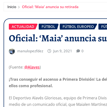
Inicio
Oficial: ‘Maia’ anuncia su retirada
ACTUALIDAD
FÚTBOL
FÚTBOL EUROPEO
FÚ
Oficial: ‘Maia’ anuncia su
manulopezfdez
Jun 9, 2021
0
(Fuente:
@Alaves
)
¡Tras conseguir el ascenso
a Primera División
!
La de
ellos como profesional.
El Deportivo Alavés Gloriosas, equipo de Primera Divi
medio de un comunicado oficial, que Maialen Martínez 