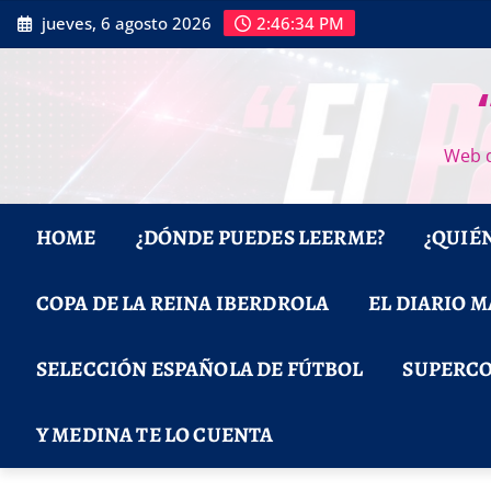
Saltar
jueves, 6 agosto 2026
2:46:35 PM
al
contenido
Web d
HOME
¿DÓNDE PUEDES LEERME?
¿QUIÉ
COPA DE LA REINA IBERDROLA
EL DIARIO 
SELECCIÓN ESPAÑOLA DE FÚTBOL
SUPERCO
Y MEDINA TE LO CUENTA