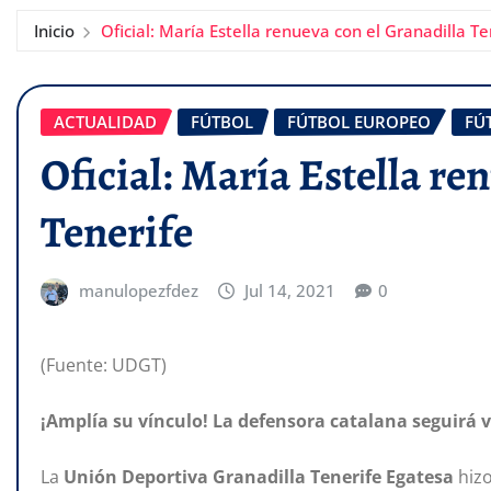
Inicio
Oficial: María Estella renueva con el Granadilla Te
ACTUALIDAD
FÚTBOL
FÚTBOL EUROPEO
FÚ
Oficial: María Estella re
Tenerife
manulopezfdez
Jul 14, 2021
0
(Fuente: UDGT)
¡Amplía su vínculo! La defensora catalana seguirá
La
Unión Deportiva Granadilla
Tenerife Egatesa
hizo