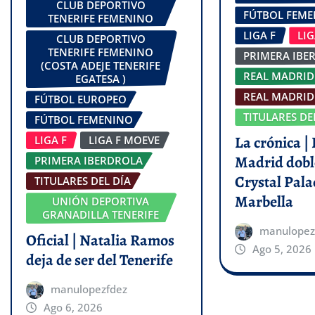
CLUB DEPORTIVO
FÚTBOL FEM
TENERIFE FEMENINO
LIGA F
LI
CLUB DEPORTIVO
TENERIFE FEMENINO
PRIMERA IBE
(COSTA ADEJE TENERIFE
REAL MADRID
EGATESA )
REAL MADRID 
FÚTBOL EUROPEO
TITULARES DE
FÚTBOL FEMENINO
La crónica | 
LIGA F
LIGA F MOEVE
Madrid dobl
PRIMERA IBERDROLA
Crystal Pala
TITULARES DEL DÍA
Marbella
UNIÓN DEPORTIVA
GRANADILLA TENERIFE
manulopez
Oficial | Natalia Ramos
Ago 5, 2026
deja de ser del Tenerife
manulopezfdez
Ago 6, 2026