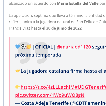
alcanzado un acuerdo con
María Estella
del
Valle
para
La operación, séptima que lleva a término la entidad q
refiere, unirá a la jugadora natural de San Felíu de Gu
Francis Díaz hasta el
30
de
junio
de
2022
.
|OFICIAL|
@mariaed1120
seguir
próxima temporada
La jugadora catalana firma hasta el 
https://t.co/4zLLLachiM
#UDGTenerif
pic.twitter.com/1Wo9uWO8gN
— Costa Adeje Tenerife (@CDTFemenin