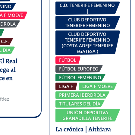
C.D. TENERIFE FEMENINO
ENINO
|
GA F MOEVE
CLUB DEPORTIVO
RDROLA
TENERIFE FEMENINO
CLUB DEPORTIVO
TENERIFE FEMENINO
C.F.
(COSTA ADEJE TENERIFE
L DÍA
EGATESA )
El Real
FÚTBOL
ega al
FÚTBOL EUROPEO
ce en
FÚTBOL FEMENINO
LIGA F
LIGA F MOEVE
PRIMERA IBERDROLA
fdez
TITULARES DEL DÍA
UNIÓN DEPORTIVA
GRANADILLA TENERIFE
La crónica | Aithiara