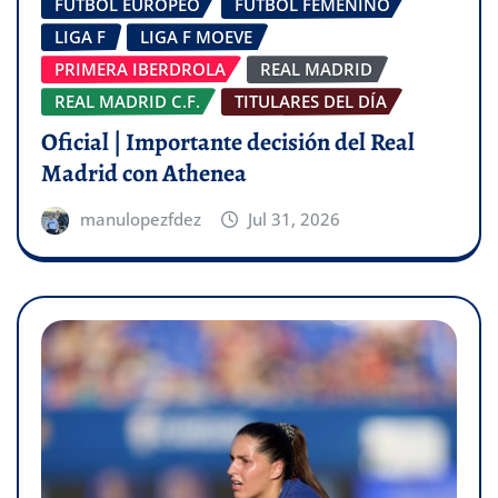
FÚTBOL EUROPEO
FÚTBOL FEMENINO
LIGA F
LIGA F MOEVE
PRIMERA IBERDROLA
REAL MADRID
REAL MADRID C.F.
TITULARES DEL DÍA
Oficial | Importante decisión del Real
Madrid con Athenea
manulopezfdez
Jul 31, 2026