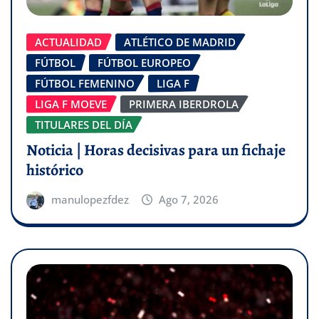
ACTUALIDAD
ATLÉTICO DE MADRID
FÚTBOL
FÚTBOL EUROPEO
FÚTBOL FEMENINO
LIGA F
LIGA F MOEVE
PRIMERA IBERDROLA
TITULARES DEL DÍA
Noticia | Horas decisivas para un fichaje
histórico
manulopezfdez
Ago 7, 2026