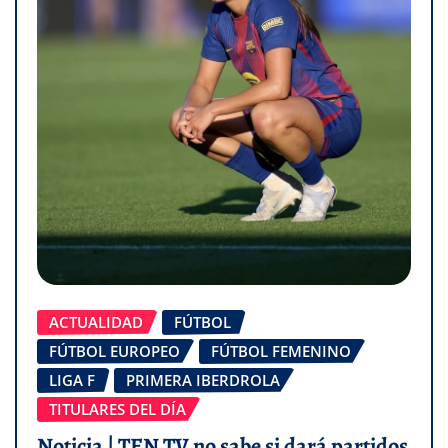
ACTUALIDAD
FÚTBOL
FÚTBOL EUROPEO
FÚTBOL FEMENINO
LIGA F
PRIMERA IBERDROLA
TITULARES DEL DÍA
Noticia | TEN TV no sabe si dará partidos