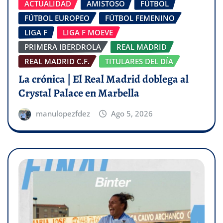
ACTUALIDAD
AMISTOSO
FÚTBOL
FÚTBOL EUROPEO
FÚTBOL FEMENINO
LIGA F
LIGA F MOEVE
PRIMERA IBERDROLA
REAL MADRID
REAL MADRID C.F.
TITULARES DEL DÍA
La crónica | El Real Madrid doblega al
Crystal Palace en Marbella
manulopezfdez
Ago 5, 2026