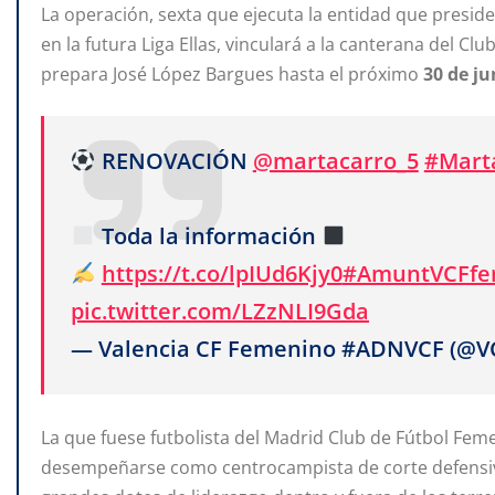
La operación, sexta que ejecuta la entidad que presi
en la futura Liga Ellas, vinculará a la canterana del C
prepara José López Bargues hasta el próximo
30
de
ju
RENOVACIÓN
@martacarro_5
#Mart
Toda la información
https://t.co/lpIUd6Kjy0
#AmuntVCFf
pic.twitter.com/LZzNLI9Gda
— Valencia CF Femenino #ADNVCF (@
La que fuese futbolista del Madrid Club de Fútbol Feme
desempeñarse como centrocampista de corte defensivo