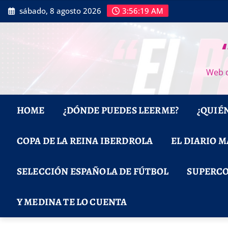
Saltar
sábado, 8 agosto 2026
3:56:20 AM
al
contenido
Web d
HOME
¿DÓNDE PUEDES LEERME?
¿QUIÉ
COPA DE LA REINA IBERDROLA
EL DIARIO 
SELECCIÓN ESPAÑOLA DE FÚTBOL
SUPERCO
Y MEDINA TE LO CUENTA