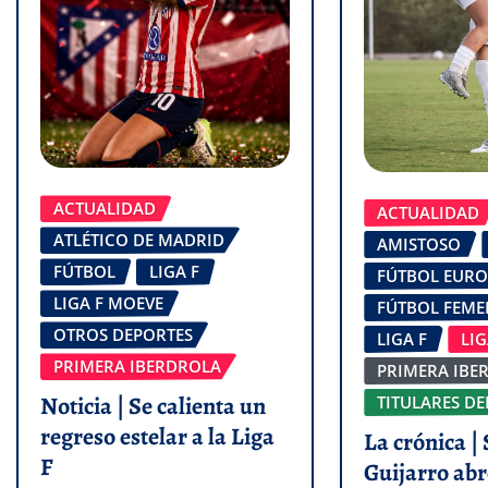
ACTUALIDAD
ACTUALIDAD
ATLÉTICO DE MADRID
AMISTOSO
FÚTBOL
LIGA F
FÚTBOL EUR
LIGA F MOEVE
FÚTBOL FEM
OTROS DEPORTES
LIGA F
LI
PRIMERA IBERDROLA
PRIMERA IBE
Noticia | Se calienta un
TITULARES DE
regreso estelar a la Liga
La crónica | 
F
Guijarro abr