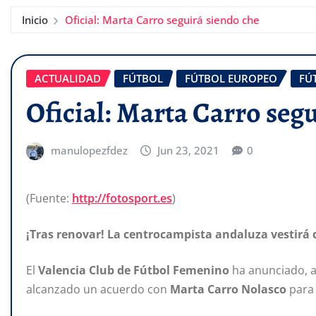
Inicio
Oficial: Marta Carro seguirá siendo che
ACTUALIDAD
FÚTBOL
FÚTBOL EUROPEO
FÚ
Oficial: Marta Carro seg
manulopezfdez
Jun 23, 2021
0
(Fuente:
http://fotosport.es
)
¡Tras renovar! La centrocampista andaluza vestirá
El
Valencia
Club
de
Fútbol
Femenino
ha anunciado, a 
alcanzado un acuerdo con
Marta Carro Nolasco
para 