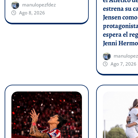
manulopezfdez
estrena su c
Ago 8, 2026
Jensen como
protagonist
espera el re
Jenni Hermo
manulopez
Ago 7, 2026