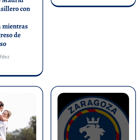
asillero con
a mientras
greso de
so
fdez