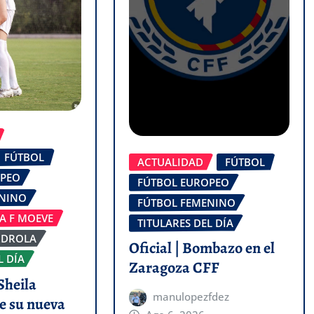
FÚTBOL
ACTUALIDAD
FÚTBOL
OPEO
FÚTBOL EUROPEO
ENINO
FÚTBOL FEMENINO
GA F MOEVE
TITULARES DEL DÍA
RDROLA
Oficial | Bombazo en el
L DÍA
Zaragoza CFF
Sheila
manulopezfdez
e su nueva