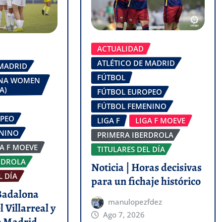
ACTUALIDAD
ATLÉTICO DE MADRID
 MADRID
FÚTBOL
ONA WOMEN
A)
FÚTBOL EUROPEO
FÚTBOL FEMENINO
OPEO
LIGA F
LIGA F MOEVE
ENINO
PRIMERA IBERDROLA
GA F MOEVE
TITULARES DEL DÍA
RDROLA
Noticia | Horas decisivas
L DÍA
para un fichaje histórico
 Badalona
manulopezfdez
l Villarreal y
Ago 7, 2026
de Madrid