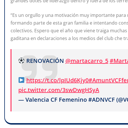
grandes dotes de liderazgo dentro y fuera de los terr
“Es un orgullo y una motivación muy importante para 
formando parte de esta gran familia e intentando con
colectivos. Espero que el año que viene traiga muchas al
gaditana en declaraciones a los medios del club che t
RENOVACIÓN
@martacarro_5
#Mart
https://t.co/lpIUd6Kjy0
#AmuntVCFf
pic.twitter.com/3swDwgHSyA
— Valencia CF Femenino #ADNVCF (@