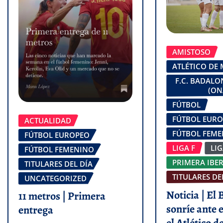
AMISTOSO
ATLÉTICO DE
F.C. BADAL
(ON
FÚTBOL
FÚTBOL EUR
ACTUALIDAD
FÚTBOL FEM
FÚTBOL EUROPEO
LIGA F
LI
FÚTBOL FEMENINO
PRIMERA IBE
TITULARES DEL DÍA
TITULARES DE
UNCATEGORIZED
Noticia | El
11 metros | Primera
sonríe ante e
entrega
el Atlético 