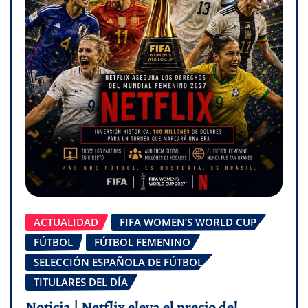
ACTUALIDAD
FIFA WOMEN’S WORLD CUP
FÚTBOL
FÚTBOL FEMENINO
SELECCIÓN ESPAÑOLA DE FÚTBOL
TITULARES DEL DÍA
Noticia | Netflix eleva el precio del