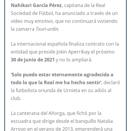
Nahikari García Pérez
, capitana de la Real
Sociedad de Fútbol, ha anunciado a través de un
vídeo muy emotivo, que no continuará vistiendo
la zamarra
Txuri-urdin.
La internacional española finaliza contrato con la
entidad que preside Jokin Aperribay el próximo
30 de junio de 2021
y no lo ampliará.
‘Solo puedo estar eternamente agradecida a
todo lo que la Real me ha hecho sentir’
, declaró
la futbolista oriunda de Urnieta en su adiós al
club.
La canterana del Añorga, que fichó por la
escuadra que dirige desde el banquillo Natalia
Arroyo en el verano de 2013, emprenderá una