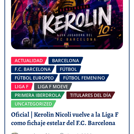
ACTUALIDAD
BARCELONA
F.C. BARCELONA
FÚTBOL
FÚTBOL EUROPEO
FÚTBOL FEMENINO
LIGA F
LIGA F MOEVE
PRIMERA IBERDROLA
TITULARES DEL DÍA
UNCATEGORIZED
Oficial | Kerolin Nicoli vuelve a la Liga F
como fichaje estelar del F.C. Barcelona