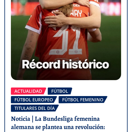
ACTUALIDAD
FÚTBOL
FÚTBOL EUROPEO
FÚTBOL FEMENINO
TITULARES DEL DÍA
Noticia | La Bundesliga femenina
alemana se plantea una revolución: