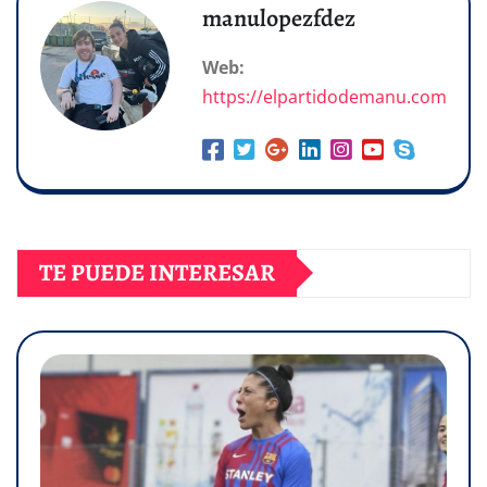
manulopezfdez
Web:
https://elpartidodemanu.com
TE PUEDE INTERESAR