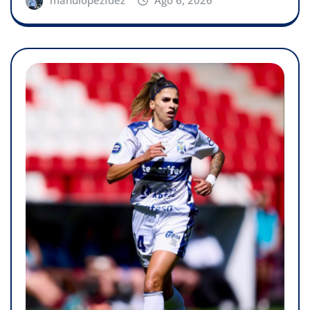
manulopezfdez
Ago 6, 2026