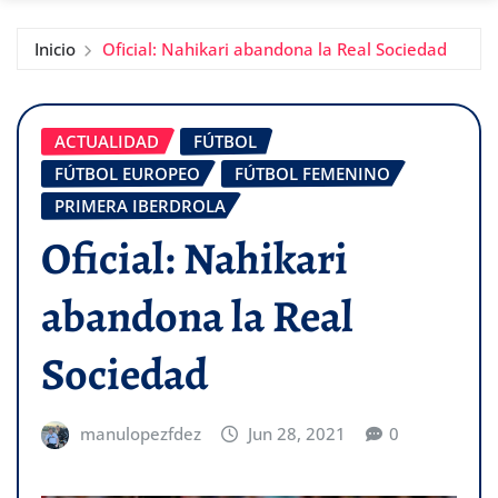
Inicio
Oficial: Nahikari abandona la Real Sociedad
ACTUALIDAD
FÚTBOL
FÚTBOL EUROPEO
FÚTBOL FEMENINO
PRIMERA IBERDROLA
Oficial: Nahikari
abandona la Real
Sociedad
manulopezfdez
Jun 28, 2021
0