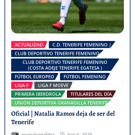
ACTUALIDAD
C.D. TENERIFE FEMENINO |
CLUB DEPORTIVO TENERIFE FEMENINO
CLUB DEPORTIVO TENERIFE FEMENINO
(COSTA ADEJE TENERIFE EGATESA )
FÚTBOL EUROPEO
FÚTBOL FEMENINO
LIGA F
LIGA F MOEVE
PRIMERA IBERDROLA
TITULARES DEL DÍA
UNIÓN DEPORTIVA GRANADILLA TENERIFE
Oficial | Natalia Ramos deja de ser del
Tenerife
manulopezfdez
Ago 6, 2026