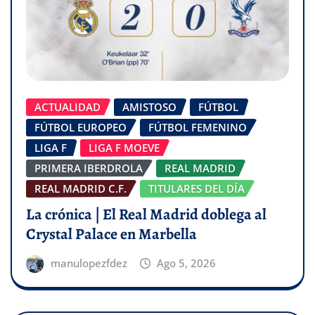
ACTUALIDAD
AMISTOSO
FÚTBOL
FÚTBOL EUROPEO
FÚTBOL FEMENINO
LIGA F
LIGA F MOEVE
PRIMERA IBERDROLA
REAL MADRID
REAL MADRID C.F.
TITULARES DEL DÍA
La crónica | El Real Madrid doblega al
Crystal Palace en Marbella
manulopezfdez
Ago 5, 2026