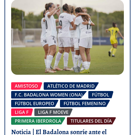
AMISTOSO
ATLÉTICO DE MADRID
F.C. BADALONA WOMEN (ONA)
FÚTBOL
FÚTBOL EUROPEO
FÚTBOL FEMENINO
LIGA F
LIGA F MOEVE
PRIMERA IBERDROLA
TITULARES DEL DÍA
Noticia | El Badalona sonríe ante el