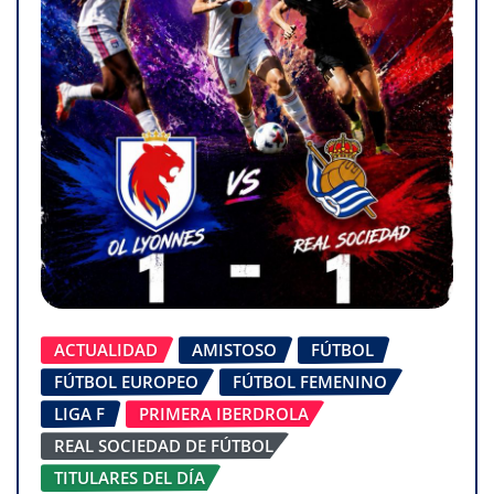
ACTUALIDAD
AMISTOSO
FÚTBOL
FÚTBOL EUROPEO
FÚTBOL FEMENINO
LIGA F
PRIMERA IBERDROLA
REAL SOCIEDAD DE FÚTBOL
TITULARES DEL DÍA