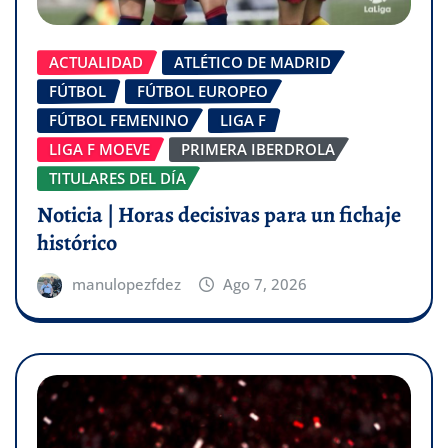
ACTUALIDAD
ATLÉTICO DE MADRID
FÚTBOL
FÚTBOL EUROPEO
FÚTBOL FEMENINO
LIGA F
LIGA F MOEVE
PRIMERA IBERDROLA
TITULARES DEL DÍA
Noticia | Horas decisivas para un fichaje
histórico
manulopezfdez
Ago 7, 2026