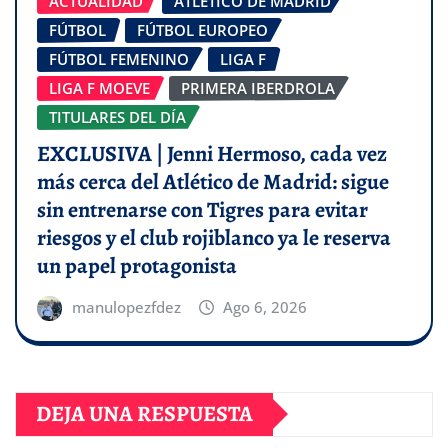
ACTUALIDAD
ATLÉTICO DE MADRID
FÚTBOL
FÚTBOL EUROPEO
FÚTBOL FEMENINO
LIGA F
LIGA F MOEVE
PRIMERA IBERDROLA
TITULARES DEL DÍA
EXCLUSIVA | Jenni Hermoso, cada vez
más cerca del Atlético de Madrid: sigue
sin entrenarse con Tigres para evitar
riesgos y el club rojiblanco ya le reserva
un papel protagonista
manulopezfdez
Ago 6, 2026
DEJA UNA RESPUESTA