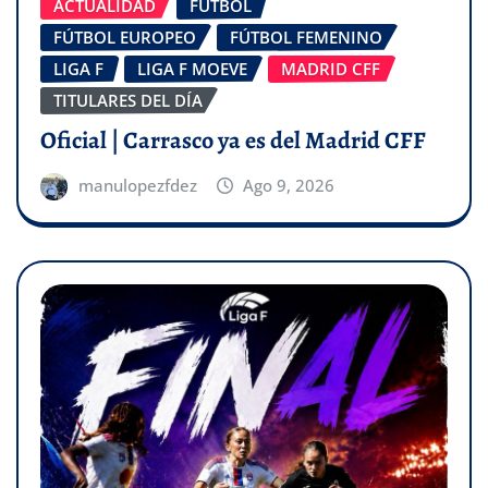
ACTUALIDAD
FÚTBOL
FÚTBOL EUROPEO
FÚTBOL FEMENINO
LIGA F
LIGA F MOEVE
MADRID CFF
TITULARES DEL DÍA
Oficial | Carrasco ya es del Madrid CFF
manulopezfdez
Ago 9, 2026