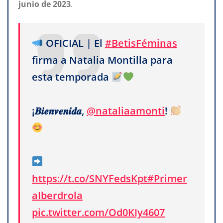
junio
de
2023
.
OFICIAL | El
#BetisFéminas
firma a Natalia Montilla para
esta temporada
¡𝑩𝒊𝒆𝒏𝒗𝒆𝒏𝒊𝒅𝒂,
@nataliaamonti
!
https://t.co/SNYFedsKpt
#Primer
aIberdrola
pic.twitter.com/Od0KIy4607