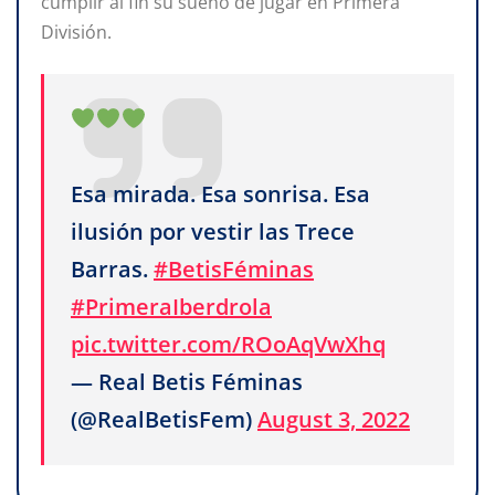
cumplir al fin su sueño de jugar en Primera
División.
Esa mirada. Esa sonrisa. Esa
ilusión por vestir las Trece
Barras.
#BetisFéminas
#PrimeraIberdrola
pic.twitter.com/ROoAqVwXhq
— Real Betis Féminas
(@RealBetisFem)
August 3, 2022