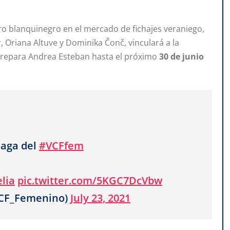
dro blanquinegro en el mercado de fichajes veraniego,
 Oriana Altuve y Dominika Čonč, vinculará a la
 prepara Andrea Esteban hasta el próximo
30
de
junio
zaga del
#VCFfem
lia
pic.twitter.com/5KGC7DcVbw
VCF_Femenino)
July 23, 2021