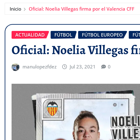
Inicio
Oficial: Noelia Villegas firma por el Valencia CFF
ACTUALIDAD
FÚTBOL
FÚTBOL EUROPEO
FÚ
Oficial: Noelia Villegas 
manulopezfdez
Jul 23, 2021
0