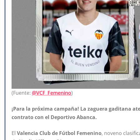
(Fuente:
@VCF_Femenino
)
¡Para la próxima campaña! La zaguera gaditana ater
contrato con el Deportivo Abanca.
El
Valencia
Club
de
Fútbol
Femenino
, noveno clasifi