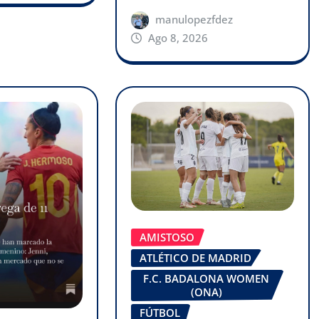
manulopezfdez
Ago 8, 2026
AMISTOSO
ATLÉTICO DE MADRID
F.C. BADALONA WOMEN
(ONA)
FÚTBOL