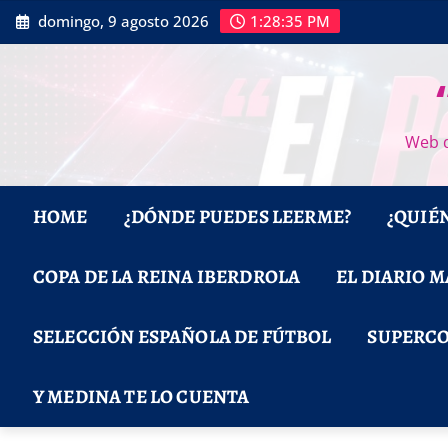
Saltar
domingo, 9 agosto 2026
1:28:37 PM
al
contenido
Web d
HOME
¿DÓNDE PUEDES LEERME?
¿QUIÉ
COPA DE LA REINA IBERDROLA
EL DIARIO 
SELECCIÓN ESPAÑOLA DE FÚTBOL
SUPERCO
Y MEDINA TE LO CUENTA