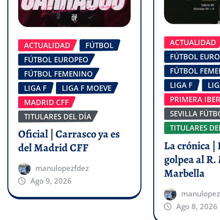
ACTUALIDAD
ACTUALIDAD
FÚTBOL
FÚTBOL EUR
FÚTBOL EUROPEO
FÚTBOL FEM
FÚTBOL FEMENINO
LIGA F
LI
LIGA F
LIGA F MOEVE
PRIMERA IBE
MADRID CFF
SEVILLA FÚTB
TITULARES DEL DÍA
TITULARES DE
Oficial | Carrasco ya es
La crónica | 
del Madrid CFF
golpea al R.
manulopezfdez
Marbella
Ago 9, 2026
manulopez
Ago 8, 2026