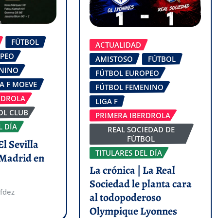
FÚTBOL
ACTUALIDAD
OPEO
AMISTOSO
FÚTBOL
ENINO
FÚTBOL EUROPEO
GA F MOEVE
FÚTBOL FEMENINO
RDROLA
LIGA F
OL CLUB
PRIMERA IBERDROLA
L DÍA
REAL SOCIEDAD DE
FÚTBOL
El Sevilla
TITULARES DEL DÍA
 Madrid en
La crónica | La Real
Sociedad le planta cara
fdez
al todopoderoso
Olympique Lyonnes