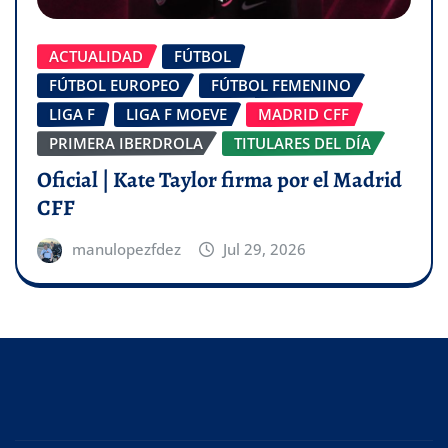
ACTUALIDAD
FÚTBOL
FÚTBOL EUROPEO
FÚTBOL FEMENINO
LIGA F
LIGA F MOEVE
MADRID CFF
PRIMERA IBERDROLA
TITULARES DEL DÍA
Oficial | Kate Taylor firma por el Madrid
CFF
manulopezfdez
Jul 29, 2026