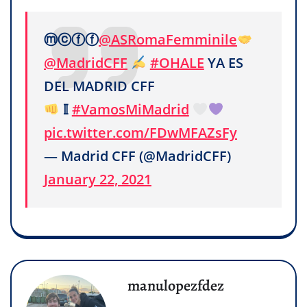
ⓜⓒⓕⓕ
@ASRomaFemminile
@MadridCFF
#OHALE
YA ES
DEL MADRID CFF
𝕀
#VamosMiMadrid
pic.twitter.com/FDwMFAZsFy
— Madrid CFF (@MadridCFF)
January 22, 2021
manulopezfdez