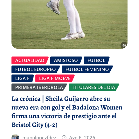
ACTUALIDAD
AMISTOSO
FÚTBOL
FÚTBOL EUROPEO
FÚTBOL FEMENINO
LIGA F
LIGA F MOEVE
PRIMERA IBERDROLA
TITULARES DEL DÍA
La crónica | Sheila Guijarro abre su
nueva era con gol y el Badalona Women
firma una victoria de prestigio ante el
Bristol City (4-2)
manulopezfdez
Ago 6, 2026