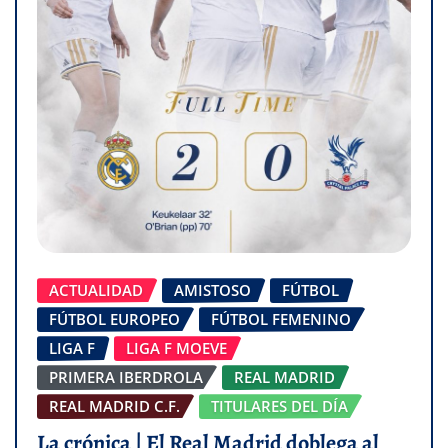
ACTUALIDAD
AMISTOSO
FÚTBOL
FÚTBOL EUROPEO
FÚTBOL FEMENINO
LIGA F
LIGA F MOEVE
PRIMERA IBERDROLA
REAL MADRID
REAL MADRID C.F.
TITULARES DEL DÍA
La crónica | El Real Madrid doblega al