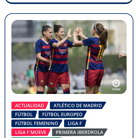
ACTUALIDAD
ATLÉTICO DE MADRID
FÚTBOL
FÚTBOL EUROPEO
FÚTBOL FEMENINO
LIGA F
LIGA F MOEVE
PRIMERA IBERDROLA