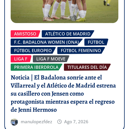
AMISTOSO
ATLÉTICO DE MADRID
F.C. BADALONA WOMEN (ONA)
FÚTBOL
FÚTBOL EUROPEO
FÚTBOL FEMENINO
LIGA F
LIGA F MOEVE
PRIMERA IBERDROLA
TITULARES DEL DÍA
Noticia | El Badalona sonríe ante el
Villarreal y el Atlético de Madrid estrena
su casillero con Jensen como
protagonista mientras espera el regreso
de Jenni Hermoso
manulopezfdez
Ago 7, 2026