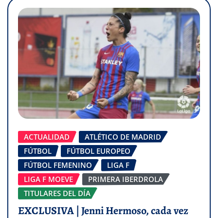
ACTUALIDAD
ATLÉTICO DE MADRID
FÚTBOL
FÚTBOL EUROPEO
FÚTBOL FEMENINO
LIGA F
LIGA F MOEVE
PRIMERA IBERDROLA
TITULARES DEL DÍA
EXCLUSIVA | Jenni Hermoso, cada vez