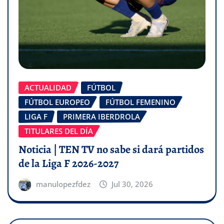
ACTUALIDAD
FÚTBOL
FÚTBOL EUROPEO
FÚTBOL FEMENINO
LIGA F
PRIMERA IBERDROLA
TITULARES DEL DÍA
Noticia | TEN TV no sabe si dará partidos
de la Liga F 2026-2027
manulopezfdez
Jul 30, 2026