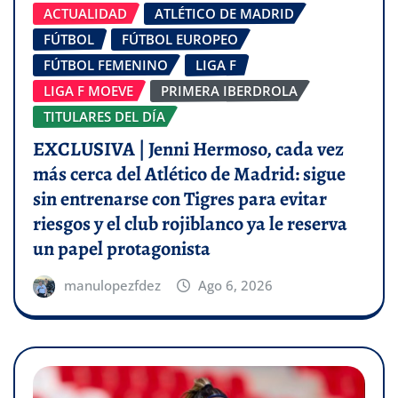
ACTUALIDAD
ATLÉTICO DE MADRID
FÚTBOL
FÚTBOL EUROPEO
FÚTBOL FEMENINO
LIGA F
LIGA F MOEVE
PRIMERA IBERDROLA
TITULARES DEL DÍA
EXCLUSIVA | Jenni Hermoso, cada vez
más cerca del Atlético de Madrid: sigue
sin entrenarse con Tigres para evitar
riesgos y el club rojiblanco ya le reserva
un papel protagonista
manulopezfdez
Ago 6, 2026