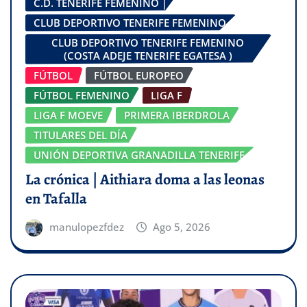
C.D. TENERIFE FEMENINO |
CLUB DEPORTIVO TENERIFE FEMENINO
CLUB DEPORTIVO TENERIFE FEMENINO
(COSTA ADEJE TENERIFE EGATESA )
FÚTBOL
FÚTBOL EUROPEO
FÚTBOL FEMENINO
LIGA F
LIGA F MOEVE
PRIMERA IBERDROLA
TITULARES DEL DÍA
UNIÓN DEPORTIVA GRANADILLA TENERIFE
La crónica | Aithiara doma a las leonas
en Tafalla
manulopezfdez
Ago 5, 2026