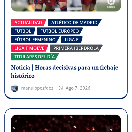
ACTUALIDAD
ATLÉTICO DE MADRID
FÚTBOL
FÚTBOL EUROPEO
FÚTBOL FEMENINO
LIGA F
LIGA F MOEVE
PRIMERA IBERDROLA
TITULARES DEL DÍA
Noticia | Horas decisivas para un fichaje
histórico
manulopezfdez
Ago 7, 2026