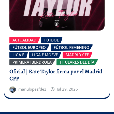
ACTUALIDAD
FÚTBOL
FÚTBOL EUROPEO
FÚTBOL FEMENINO
LIGA F
LIGA F MOEVE
MADRID CFF
PRIMERA IBERDROLA
TITULARES DEL DÍA
Oficial | Kate Taylor firma por el Madrid
CFF
manulopezfdez
Jul 29, 2026