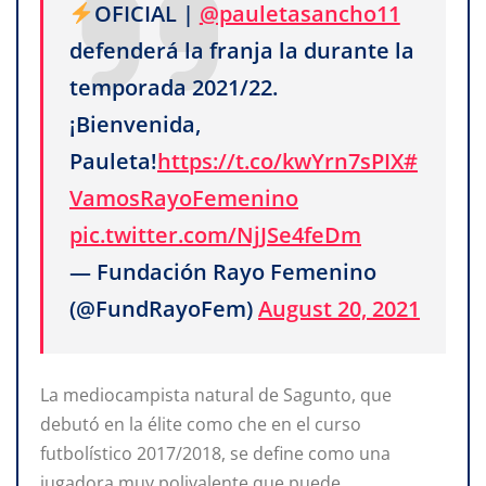
OFICIAL |
@pauletasancho11
defenderá la franja la durante la
temporada 2021/22.
¡Bienvenida,
Pauleta!
https://t.co/kwYrn7sPIX
#
VamosRayoFemenino
pic.twitter.com/NjJSe4feDm
— Fundación Rayo Femenino
(@FundRayoFem)
August 20, 2021
La mediocampista natural de Sagunto, que
debutó en la élite como che en el curso
futbolístico 2017/2018, se define como una
jugadora muy polivalente que puede