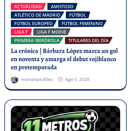
ACTUALIDAD
AMISTOSO
ATLÉTICO DE MADRID
FÚTBOL
FÚTBOL EUROPEO
FÚTBOL FEMENINO
LIGA F
LIGA F MOEVE
PRIMERA IBERDROLA
TITULARES DEL DÍA
La crónica | Bárbara López marca un gol
en noventa y amarga el debut rojiblanco
en pretemporada
manulopezfdez
Ago 5, 2026