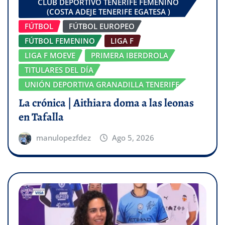
CLUB DEPORTIVO TENERIFE FEMENINO
(COSTA ADEJE TENERIFE EGATESA )
FÚTBOL
FÚTBOL EUROPEO
FÚTBOL FEMENINO
LIGA F
LIGA F MOEVE
PRIMERA IBERDROLA
TITULARES DEL DÍA
UNIÓN DEPORTIVA GRANADILLA TENERIFE
La crónica | Aithiara doma a las leonas
en Tafalla
manulopezfdez
Ago 5, 2026