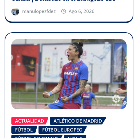
manulopezfdez
Ago 6, 2026
ACTUALIDAD
ATLÉTICO DE MADRID
FÚTBOL
FÚTBOL EUROPEO