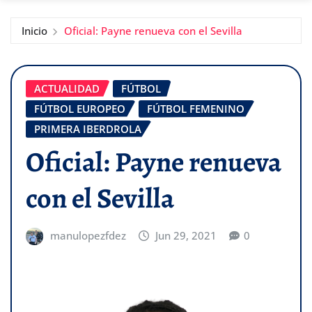
Inicio
Oficial: Payne renueva con el Sevilla
ACTUALIDAD
FÚTBOL
FÚTBOL EUROPEO
FÚTBOL FEMENINO
PRIMERA IBERDROLA
Oficial: Payne renueva
con el Sevilla
manulopezfdez
Jun 29, 2021
0