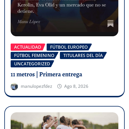
ACTUALIDAD
FÚTBOL EUROPEO
FÚTBOL FEMENINO
TITULARES DEL DÍA
UNCATEGORIZED
11 metros | Primera entrega
manulopezfdez
Ago 8, 2026