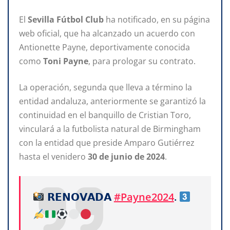
El
Sevilla Fútbol Club
ha notificado, en su página
web oficial, que ha alcanzado un acuerdo con
Antionette Payne, deportivamente conocida
como
Toni Payne
, para prologar su contrato.
La operación, segunda que lleva a término la
entidad andaluza, anteriormente se garantizó la
continuidad en el banquillo de Cristian Toro,
vinculará a la futbolista natural de Birmingham
con la entidad que preside Amparo Gutiérrez
hasta el venidero
30
de
junio
de
2024
.
𝗥𝗘𝗡𝗢𝗩𝗔𝗗𝗔
#Payne2024
.