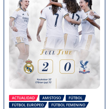
ACTUALIDAD
AMISTOSO
FÚTBOL
FÚTBOL EUROPEO
FÚTBOL FEMENINO