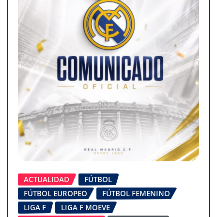
ACTUALIDAD
FÚTBOL
FÚTBOL EUROPEO
FÚTBOL FEMENINO
LIGA F
LIGA F MOEVE