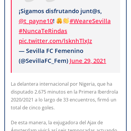
¡Sigamos disfrutando junt@s,
@t_payne10
!
#WeareSevilla
#NuncaTeRindas
pic.twitter.com/lsknhTlxJz
— Sevilla FC Femenino
(@SevillaFC_Fem)
June 29, 2021
La delantera internacional por Nigeria, que ha
disputado 2.675 minutos en la Primera Iberdrola
2020/2021 a lo largo de 33 encuentros, firmó un
total de cinco goles.
De esta manera, la exjugadora del Ajax de
Ámsterdam vivirá así seis temporadas actuando