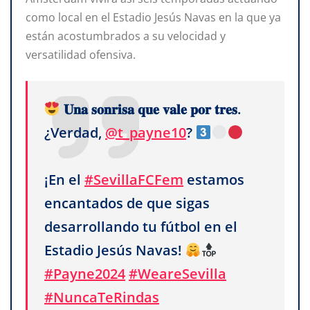
como local en el Estadio Jesús Navas en la que ya
están acostumbrados a su velocidad y
versatilidad ofensiva.
𝐔𝐧𝐚 𝐬𝐨𝐧𝐫𝐢𝐬𝐚 𝐪𝐮𝐞 𝐯𝐚𝐥𝐞 𝐩𝐨𝐫 𝐭𝐫𝐞𝐬.
¿Verdad,
@t_payne10
?
¡En el
#SevillaFCFem
estamos
encantados de que sigas
desarrollando tu fútbol en el
Estadio Jesús Navas!
#Payne2024
#WeareSevilla
#NuncaTeRindas