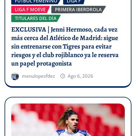
FÚTBOL FEMENINO
LIGA F
LIGA F MOEVE
PRIMERA IBERDROLA
TITULARES DEL DÍA
EXCLUSIVA | Jenni Hermoso, cada vez
más cerca del Atlético de Madrid: sigue
sin entrenarse con Tigres para evitar
riesgos y el club rojiblanco ya le reserva
un papel protagonista
manulopezfdez
Ago 6, 2026