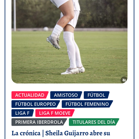
ACTUALIDAD
AMISTOSO
FÚTBOL
FÚTBOL EUROPEO
FÚTBOL FEMENINO
LIGA F
LIGA F MOEVE
PRIMERA IBERDROLA
TITULARES DEL DÍA
La crónica | Sheila Guijarro abre su