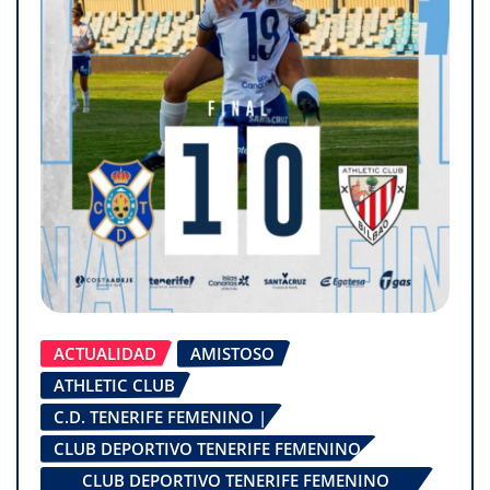
ACTUALIDAD
AMISTOSO
ATHLETIC CLUB
C.D. TENERIFE FEMENINO |
CLUB DEPORTIVO TENERIFE FEMENINO
CLUB DEPORTIVO TENERIFE FEMENINO