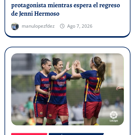
protagonista mientras espera el regreso
de Jenni Hermoso
manulopezfdez
Ago 7, 2026