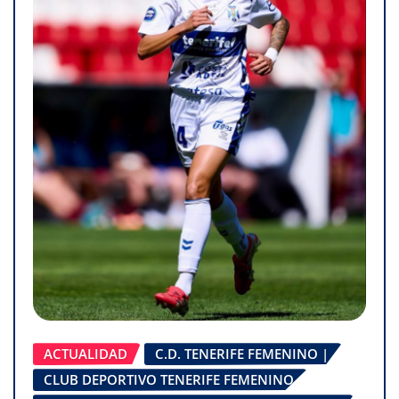
ACTUALIDAD
C.D. TENERIFE FEMENINO |
CLUB DEPORTIVO TENERIFE FEMENINO