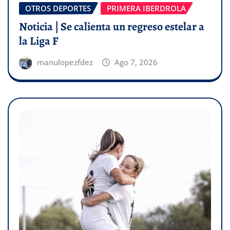
OTROS DEPORTES
PRIMERA IBERDROLA
Noticia | Se calienta un regreso estelar a
la Liga F
manulopezfdez
Ago 7, 2026