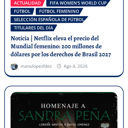
ACTUALIDAD
FIFA WOMEN’S WORLD CUP
FÚTBOL
FÚTBOL FEMENINO
SELECCIÓN ESPAÑOLA DE FÚTBOL
TITULARES DEL DÍA
Noticia | Netflix eleva el precio del
Mundial femenino: 200 millones de
dólares por los derechos de Brasil 2027
manulopezfdez
Ago 4, 2026