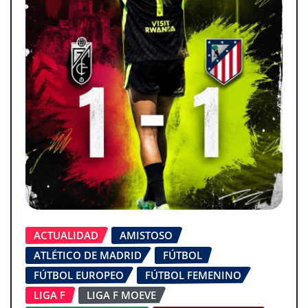
ACTUALIDAD
AMISTOSO
ATLÉTICO DE MADRID
FÚTBOL
FÚTBOL EUROPEO
FÚTBOL FEMENINO
LIGA F
LIGA F MOEVE