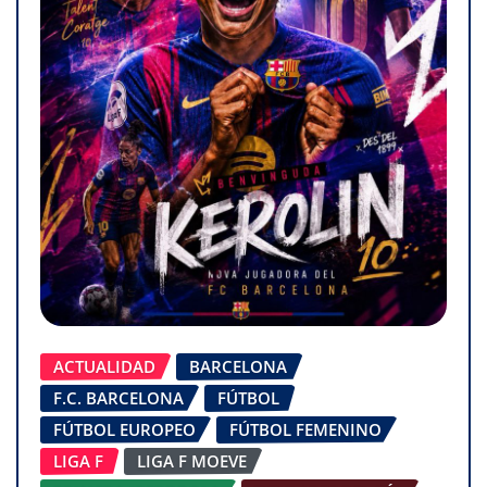
ACTUALIDAD
BARCELONA
F.C. BARCELONA
FÚTBOL
FÚTBOL EUROPEO
FÚTBOL FEMENINO
LIGA F
LIGA F MOEVE