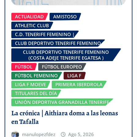
ACTUALIDAD
AMISTOSO
ATHLETIC CLUB
C.D. TENERIFE FEMENINO |
CLUB DEPORTIVO TENERIFE FEMENINO
CLUB DEPORTIVO TENERIFE FEMENINO
(COSTA ADEJE TENERIFE EGATESA )
FÚTBOL
FÚTBOL EUROPEO
FÚTBOL FEMENINO
LIGA F
LIGA F MOEVE
PRIMERA IBERDROLA
TITULARES DEL DÍA
UNIÓN DEPORTIVA GRANADILLA TENERIFE
La crónica | Aithiara doma a las leonas
en Tafalla
manulopezfdez
Ago 5, 2026