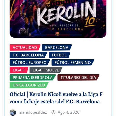
ACTUALIDAD
BARCELONA
F.C. BARCELONA
FÚTBOL
FÚTBOL EUROPEO
FÚTBOL FEMENINO
LIGA F
LIGA F MOEVE
PRIMERA IBERDROLA
TITULARES DEL DÍA
UNCATEGORIZED
Oficial | Kerolin Nicoli vuelve a la Liga F
como fichaje estelar del F.C. Barcelona
manulopezfdez
Ago 4, 2026