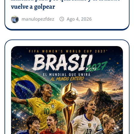
vuelve a golpear
manulopezfdez
Ago 4, 2026