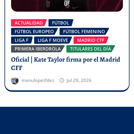
ACTUALIDAD
FÚTBOL
FÚTBOL EUROPEO
FÚTBOL FEMENINO
LIGA F
LIGA F MOEVE
MADRID CFF
PRIMERA IBERDROLA
TITULARES DEL DÍA
Oficial | Kate Taylor firma por el Madrid
CFF
manulopezfdez
Jul 29, 2026