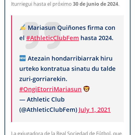
Iturriegui hasta el próximo
30
de
junio
de
2024
.
Mariasun Quiñones firma con
el
#AthleticClubFem
hasta 2024.
Atezain hondarribiarrak hiru
urteko kontratua sinatu du talde
zuri-gorriarekin.
#OngiEtorriMariasun
— Athletic Club
(@AthleticClubFem)
July 1, 2021
La exjugadora de la Real Sociedad de Fútbol, que