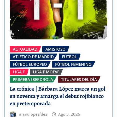
ACTUALIDAD
AMISTOSO
ATLÉTICO DE MADRID
FÚTBOL
FÚTBOL EUROPEO
FÚTBOL FEMENINO
LIGA F
LIGA F MOEVE
PRIMERA IBERDROLA
TITULARES DEL DÍA
La crónica | Bárbara López marca un gol
en noventa y amarga el debut rojiblanco
en pretemporada
manulopezfdez
Ago 5, 2026