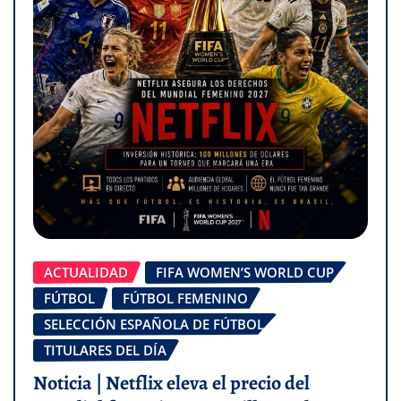
ACTUALIDAD
FIFA WOMEN’S WORLD CUP
FÚTBOL
FÚTBOL FEMENINO
SELECCIÓN ESPAÑOLA DE FÚTBOL
TITULARES DEL DÍA
Noticia | Netflix eleva el precio del