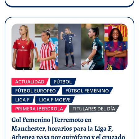
ACTUALIDAD
FÚTBOL
FÚTBOL EUROPEO
FÚTBOL FEMENINO
LIGA F
LIGA F MOEVE
PRIMERA IBERDROLA
TITULARES DEL DÍA
Gol Femenino |Terremoto en
Manchester, horarios para la Liga F,
Athenea pasa por quirófano y el cruzado