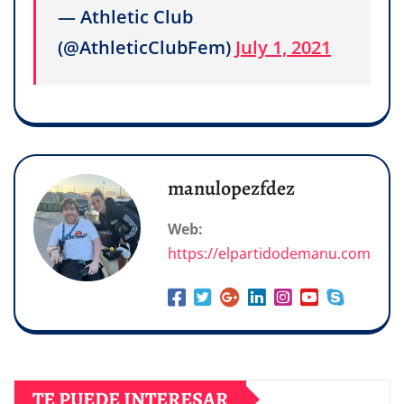
— Athletic Club
(@AthleticClubFem)
July 1, 2021
manulopezfdez
Web:
https://elpartidodemanu.com
TE PUEDE INTERESAR