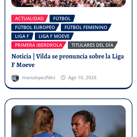
ACTUALIDAD
FÚTBOL
FÚTBOL EUROPEO
FÚTBOL FEMENINO
LIGA F
LIGA F MOEVE
PRIMERA IBERDROLA
TITULARES DEL DÍA
Noticia | Vilda se pronuncia sobre la Liga
F Moeve
manulopezfdez
Ago 10, 2026