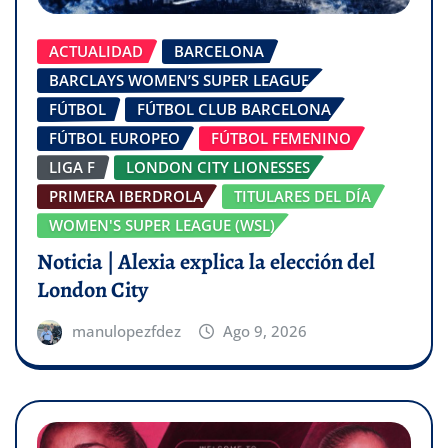
ACTUALIDAD
BARCELONA
BARCLAYS WOMEN’S SUPER LEAGUE
FÚTBOL
FÚTBOL CLUB BARCELONA
FÚTBOL EUROPEO
FÚTBOL FEMENINO
LIGA F
LONDON CITY LIONESSES
PRIMERA IBERDROLA
TITULARES DEL DÍA
WOMEN'S SUPER LEAGUE (WSL)
Noticia | Alexia explica la elección del
London City
manulopezfdez
Ago 9, 2026