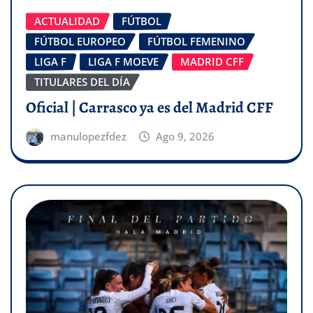
ACTUALIDAD
FÚTBOL
FÚTBOL EUROPEO
FÚTBOL FEMENINO
LIGA F
LIGA F MOEVE
MADRID CFF
TITULARES DEL DÍA
Oficial | Carrasco ya es del Madrid CFF
manulopezfdez
Ago 9, 2026