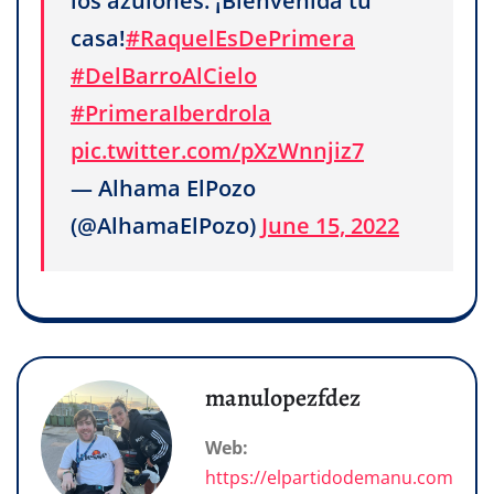
los azulones. ¡Bienvenida tu
casa!
#RaquelEsDePrimera
#DelBarroAlCielo
#PrimeraIberdrola
pic.twitter.com/pXzWnnjiz7
— Alhama ElPozo
(@AlhamaElPozo)
June 15, 2022
manulopezfdez
Web:
https://elpartidodemanu.com