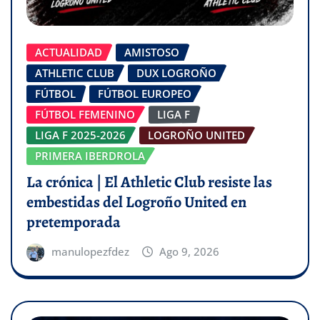
ACTUALIDAD
AMISTOSO
ATHLETIC CLUB
DUX LOGROÑO
FÚTBOL
FÚTBOL EUROPEO
FÚTBOL FEMENINO
LIGA F
LIGA F 2025-2026
LOGROÑO UNITED
PRIMERA IBERDROLA
La crónica | El Athletic Club resiste las
embestidas del Logroño United en
pretemporada
manulopezfdez
Ago 9, 2026