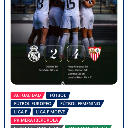
ACTUALIDAD
FÚTBOL
FÚTBOL EUROPEO
FÚTBOL FEMENINO
LIGA F
LIGA F MOEVE
PRIMERA IBERDROLA