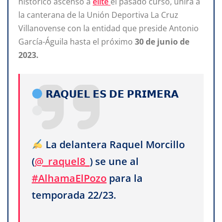
histórico ascenso a
élite
el pasado curso, unirá a
la canterana de la Unión Deportiva La Cruz
Villanovense con la entidad que preside Antonio
García-Águila hasta el próximo
30
de
junio
de
2023.
𝗥𝗔𝗤𝗨𝗘𝗟 𝗘𝗦 𝗗𝗘 𝗣𝗥𝗜𝗠𝗘𝗥𝗔
La delantera Raquel Morcillo
(
@_raquel8_
) se une al
#AlhamaElPozo
para la
temporada 22/23.