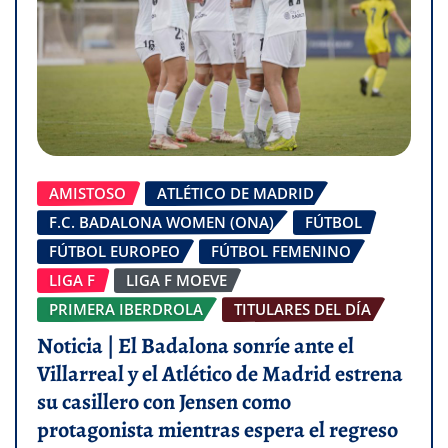
AMISTOSO
ATLÉTICO DE MADRID
F.C. BADALONA WOMEN (ONA)
FÚTBOL
FÚTBOL EUROPEO
FÚTBOL FEMENINO
LIGA F
LIGA F MOEVE
PRIMERA IBERDROLA
TITULARES DEL DÍA
Noticia | El Badalona sonríe ante el
Villarreal y el Atlético de Madrid estrena
su casillero con Jensen como
protagonista mientras espera el regreso