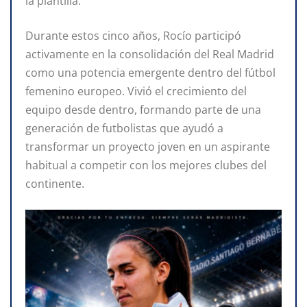
la plantilla.
Durante estos cinco años, Rocío participó
activamente en la consolidación del Real Madrid
como una potencia emergente dentro del fútbol
femenino europeo. Vivió el crecimiento del
equipo desde dentro, formando parte de una
generación de futbolistas que ayudó a
transformar un proyecto joven en un aspirante
habitual a competir con los mejores clubes del
continente.