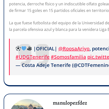
potencia, derroche físico y un indiscutible olfato gol
de firmar 15 goles en 15 partidos oficiales en territorio
La que fuese futbolista del equipo de la Universidad d
la parcela ofensiva azul y blanca para la venidera Liga E
|OFICIAL|
@RoosaAriyo
, potenc
#UDGTenerife
#Somosfamilia
pic.twit
— Costa Adeje Tenerife (@CDTFemenin
manulopezfdez