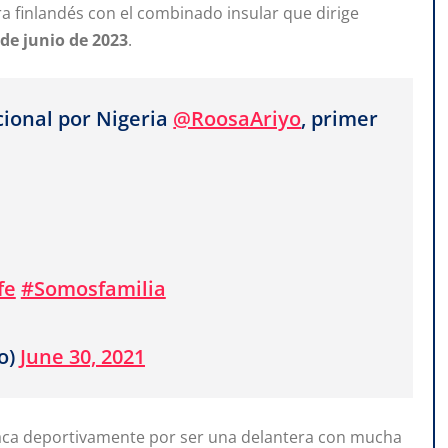
a finlandés con el combinado insular que dirige
de
junio
de
2023
.
cional por Nigeria
@RoosaAriyo
, primer
fe
#Somosfamilia
o)
June 30, 2021
taca deportivamente por ser una delantera con mucha