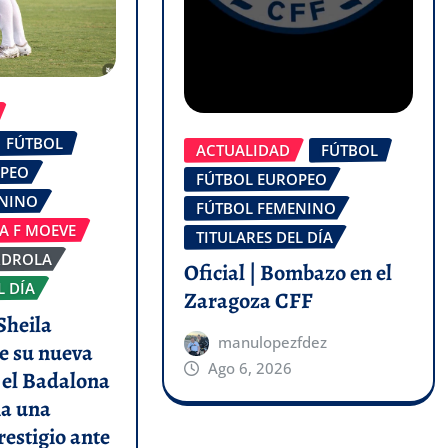
FÚTBOL
ACTUALIDAD
FÚTBOL
OPEO
FÚTBOL EUROPEO
ENINO
FÚTBOL FEMENINO
GA F MOEVE
TITULARES DEL DÍA
RDROLA
Oficial | Bombazo en el
L DÍA
Zaragoza CFF
Sheila
manulopezfdez
e su nueva
Ago 6, 2026
y el Badalona
a una
restigio ante