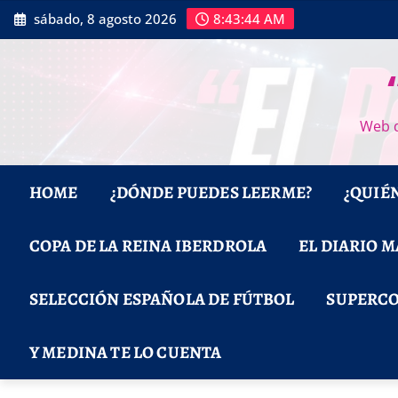
Saltar
sábado, 8 agosto 2026
8:43:45 AM
al
contenido
Web d
HOME
¿DÓNDE PUEDES LEERME?
¿QUIÉ
COPA DE LA REINA IBERDROLA
EL DIARIO 
SELECCIÓN ESPAÑOLA DE FÚTBOL
SUPERCO
Y MEDINA TE LO CUENTA