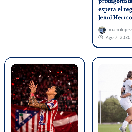
protagonist
espera el re
Jenni Hermo
manulopez
Ago 7, 2026