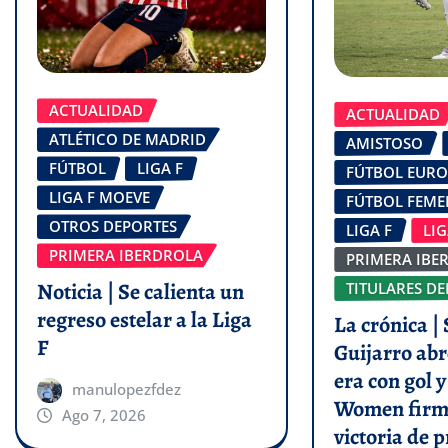
ACTUALIDAD
ACTUALIDAD
ATLÉTICO DE MADRID
AMISTOSO
FÚTBOL
LIGA F
FÚTBOL EUR
LIGA F MOEVE
FÚTBOL FEM
OTROS DEPORTES
LIGA F
LI
PRIMERA IBERDROLA
PRIMERA IBE
Noticia | Se calienta un
TITULARES DE
regreso estelar a la Liga
La crónica | 
F
Guijarro abr
era con gol 
manulopezfdez
Women firm
Ago 7, 2026
victoria de p