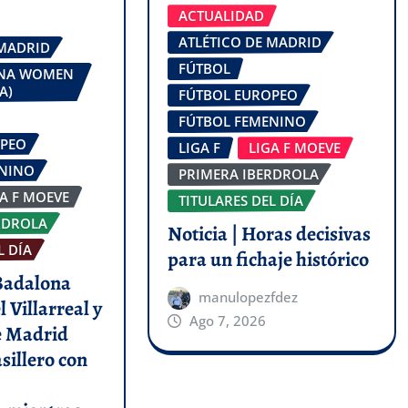
ACTUALIDAD
ATLÉTICO DE MADRID
 MADRID
FÚTBOL
ONA WOMEN
A)
FÚTBOL EUROPEO
FÚTBOL FEMENINO
OPEO
LIGA F
LIGA F MOEVE
ENINO
PRIMERA IBERDROLA
GA F MOEVE
TITULARES DEL DÍA
RDROLA
Noticia | Horas decisivas
L DÍA
para un fichaje histórico
 Badalona
manulopezfdez
l Villarreal y
Ago 7, 2026
de Madrid
asillero con