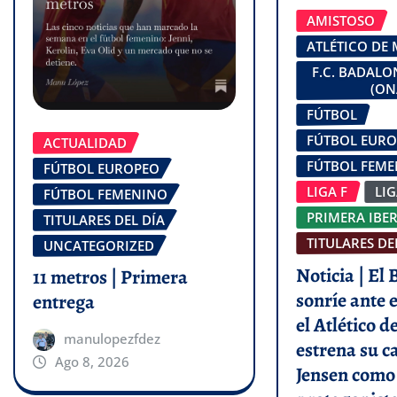
AMISTOSO
ATLÉTICO DE
F.C. BADAL
(ON
FÚTBOL
FÚTBOL EUR
ACTUALIDAD
FÚTBOL FEM
FÚTBOL EUROPEO
LIGA F
LI
FÚTBOL FEMENINO
PRIMERA IBE
TITULARES DEL DÍA
TITULARES DE
UNCATEGORIZED
Noticia | El
11 metros | Primera
sonríe ante e
entrega
el Atlético 
manulopezfdez
estrena su c
Ago 8, 2026
Jensen como