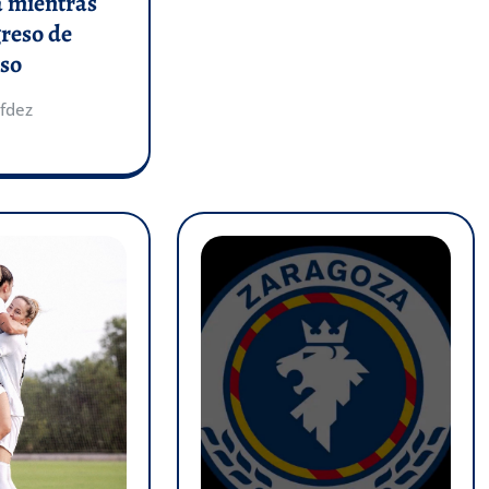
a mientras
greso de
so
fdez