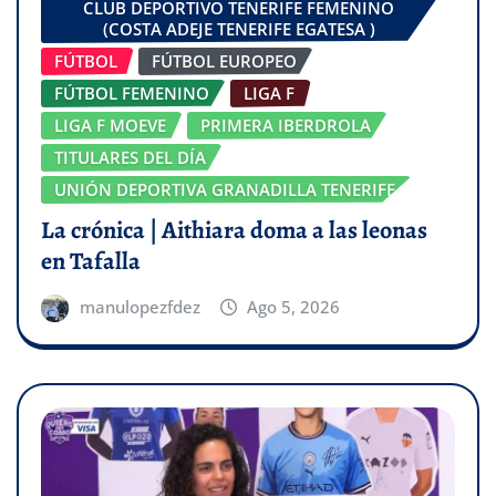
CLUB DEPORTIVO TENERIFE FEMENINO
(COSTA ADEJE TENERIFE EGATESA )
FÚTBOL
FÚTBOL EUROPEO
FÚTBOL FEMENINO
LIGA F
LIGA F MOEVE
PRIMERA IBERDROLA
TITULARES DEL DÍA
UNIÓN DEPORTIVA GRANADILLA TENERIFE
La crónica | Aithiara doma a las leonas
en Tafalla
manulopezfdez
Ago 5, 2026