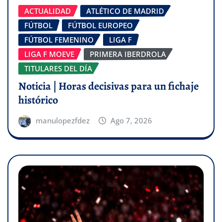
ACTUALIDAD
ATLÉTICO DE MADRID
FÚTBOL
FÚTBOL EUROPEO
FÚTBOL FEMENINO
LIGA F
LIGA F MOEVE
PRIMERA IBERDROLA
TITULARES DEL DÍA
Noticia | Horas decisivas para un fichaje
histórico
manulopezfdez
Ago 7, 2026