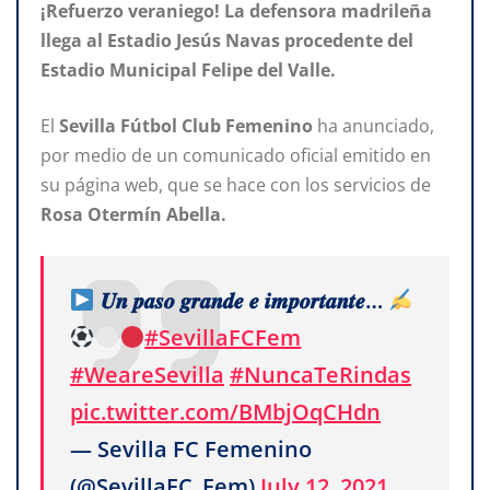
¡Refuerzo veraniego! La defensora madrileña
llega al Estadio Jesús Navas procedente del
Estadio Municipal Felipe del Valle.
El
Sevilla Fútbol Club Femenino
ha anunciado,
por medio de un comunicado oficial emitido en
su página web, que se hace con los servicios de
Rosa Otermín Abella.
𝑼𝒏 𝒑𝒂𝒔𝒐 𝒈𝒓𝒂𝒏𝒅𝒆 𝒆 𝒊𝒎𝒑𝒐𝒓𝒕𝒂𝒏𝒕𝒆…
#SevillaFCFem
#WeareSevilla
#NuncaTeRindas
pic.twitter.com/BMbjOqCHdn
— Sevilla FC Femenino
(@SevillaFC_Fem)
July 12, 2021