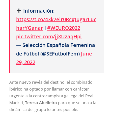
Información:
https://t.co/43k2elr0Rc
#JugarLuc
harYGanar
I
#WEURO2022
pic.twitter.com/jjXUzaqHpi
— Selección Española Femenina
de Fútbol (@SEFutbolFem)
June
29, 2022
Ante nuevo revés del destino, el combinado
ibérico ha optado por llamar con carácter
urgente a la centrocampista gallega del Real
Madrid,
Teresa Abelleira
para que se una a la
dinámica del grupo lo antes posible.