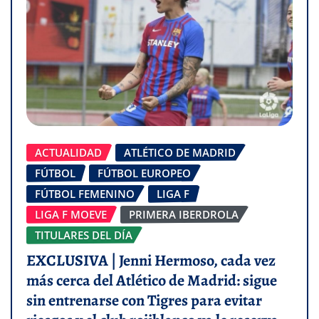
ACTUALIDAD
ATLÉTICO DE MADRID
FÚTBOL
FÚTBOL EUROPEO
FÚTBOL FEMENINO
LIGA F
LIGA F MOEVE
PRIMERA IBERDROLA
TITULARES DEL DÍA
EXCLUSIVA | Jenni Hermoso, cada vez
más cerca del Atlético de Madrid: sigue
sin entrenarse con Tigres para evitar