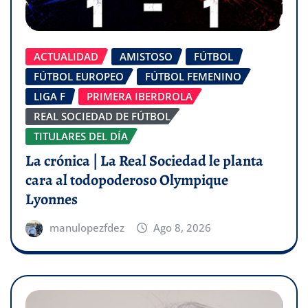
ACTUALIDAD
AMISTOSO
FÚTBOL
FÚTBOL EUROPEO
FÚTBOL FEMENINO
LIGA F
PRIMERA IBERDROLA
REAL SOCIEDAD DE FÚTBOL
TITULARES DEL DÍA
La crónica | La Real Sociedad le planta
cara al todopoderoso Olympique
Lyonnes
manulopezfdez
Ago 8, 2026