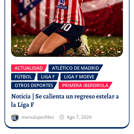
ACTUALIDAD
ATLÉTICO DE MADRID
FÚTBOL
LIGA F
LIGA F MOEVE
OTROS DEPORTES
PRIMERA IBERDROLA
Noticia | Se calienta un regreso estelar a
la Liga F
manulopezfdez
Ago 7, 2026