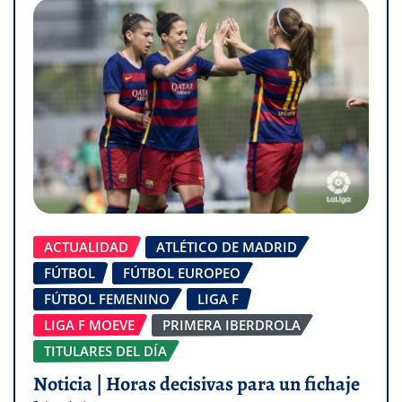
ACTUALIDAD
ATLÉTICO DE MADRID
FÚTBOL
FÚTBOL EUROPEO
FÚTBOL FEMENINO
LIGA F
LIGA F MOEVE
PRIMERA IBERDROLA
TITULARES DEL DÍA
Noticia | Horas decisivas para un fichaje