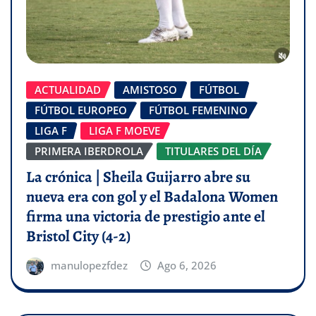
ACTUALIDAD
AMISTOSO
FÚTBOL
FÚTBOL EUROPEO
FÚTBOL FEMENINO
LIGA F
LIGA F MOEVE
PRIMERA IBERDROLA
TITULARES DEL DÍA
La crónica | Sheila Guijarro abre su
nueva era con gol y el Badalona Women
firma una victoria de prestigio ante el
Bristol City (4-2)
manulopezfdez
Ago 6, 2026