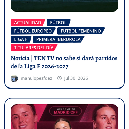
ACTUALIDAD
FÚTBOL
FÚTBOL EUROPEO
FÚTBOL FEMENINO
LIGA F
PRIMERA IBERDROLA
TITULARES DEL DÍA
Noticia | TEN TV no sabe si dará partidos
de la Liga F 2026-2027
manulopezfdez
Jul 30, 2026