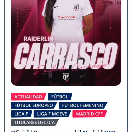
ACTUALIDAD
FÚTBOL
FÚTBOL EUROPEO
FÚTBOL FEMENINO
LIGA F
LIGA F MOEVE
MADRID CFF
TITULARES DEL DÍA