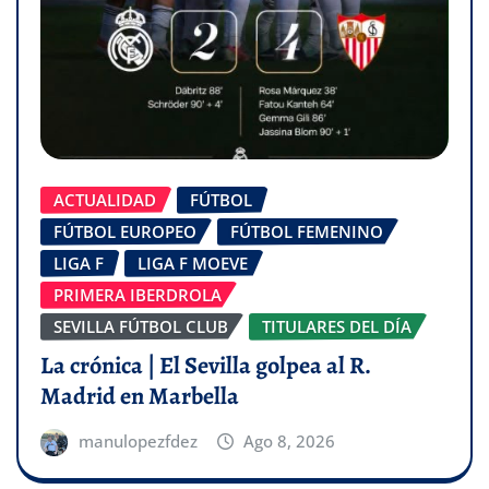
ACTUALIDAD
FÚTBOL
FÚTBOL EUROPEO
FÚTBOL FEMENINO
LIGA F
LIGA F MOEVE
PRIMERA IBERDROLA
SEVILLA FÚTBOL CLUB
TITULARES DEL DÍA
La crónica | El Sevilla golpea al R.
Madrid en Marbella
manulopezfdez
Ago 8, 2026