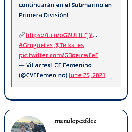
continuarán en el Submarino en
Primera División!
https://t.co/oG6Ut1LFjY
…
#Groguetes
@Teika_es
pic.twitter.com/G3oeicwFeE
— Villarreal CF Femenino
(@CVFFemenino)
June 25, 2021
manulopezfdez