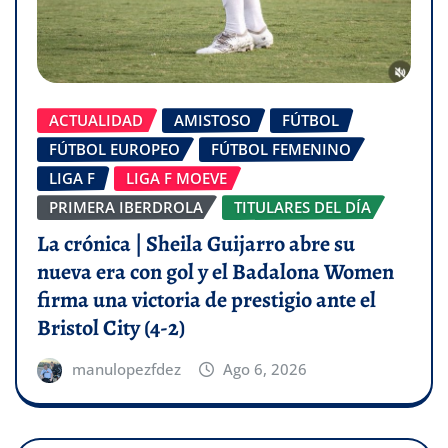
ACTUALIDAD
AMISTOSO
FÚTBOL
FÚTBOL EUROPEO
FÚTBOL FEMENINO
LIGA F
LIGA F MOEVE
PRIMERA IBERDROLA
TITULARES DEL DÍA
La crónica | Sheila Guijarro abre su
nueva era con gol y el Badalona Women
firma una victoria de prestigio ante el
Bristol City (4-2)
manulopezfdez
Ago 6, 2026