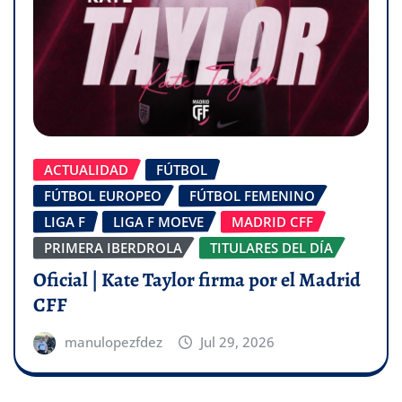
ACTUALIDAD
FÚTBOL
FÚTBOL EUROPEO
FÚTBOL FEMENINO
LIGA F
LIGA F MOEVE
MADRID CFF
PRIMERA IBERDROLA
TITULARES DEL DÍA
Oficial | Kate Taylor firma por el Madrid
CFF
manulopezfdez
Jul 29, 2026