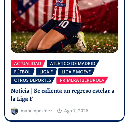
ACTUALIDAD
ATLÉTICO DE MADRID
FÚTBOL
LIGA F
LIGA F MOEVE
OTROS DEPORTES
PRIMERA IBERDROLA
Noticia | Se calienta un regreso estelar a
la Liga F
manulopezfdez
Ago 7, 2026