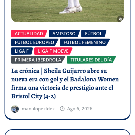
ACTUALIDAD
AMISTOSO
FÚTBOL
FÚTBOL EUROPEO
FÚTBOL FEMENINO
LIGA F
LIGA F MOEVE
PRIMERA IBERDROLA
TITULARES DEL DÍA
La crónica | Sheila Guijarro abre su
nueva era con gol y el Badalona Women
firma una victoria de prestigio ante el
Bristol City (4-2)
manulopezfdez
Ago 6, 2026