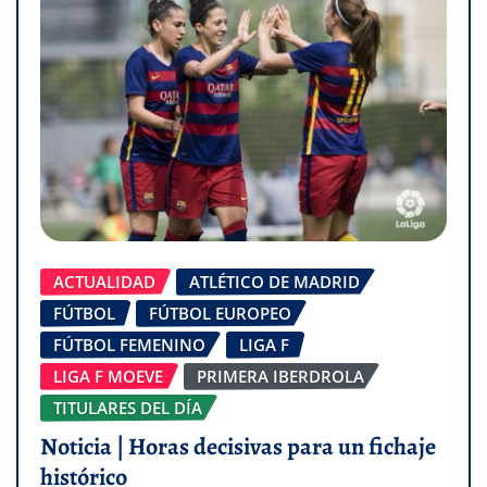
ACTUALIDAD
ATLÉTICO DE MADRID
FÚTBOL
FÚTBOL EUROPEO
FÚTBOL FEMENINO
LIGA F
LIGA F MOEVE
PRIMERA IBERDROLA
TITULARES DEL DÍA
Noticia | Horas decisivas para un fichaje
histórico