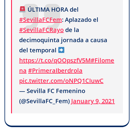
ÚLTIMA HORA del
#SevillaFCFem
: Aplazado el
#SevillaFCRayo
de la
decimoquinta jornada a causa
del temporal
https://t.co/qOOpszfV5M
#Filome
na
#PrimeraIberdrola
pic.twitter.com/oNPQ1CIuwC
— Sevilla FC Femenino
(@SevillaFC_Fem)
January 9, 2021