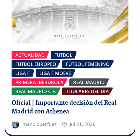
ACTUALIDAD
FÚTBOL
FÚTBOL EUROPEO
FÚTBOL FEMENINO
LIGA F
LIGA F MOEVE
PRIMERA IBERDROLA
REAL MADRID
REAL MADRID C.F.
TITULARES DEL DÍA
Oficial | Importante decisión del Real
Madrid con Athenea
manulopezfdez
Jul 31, 2026