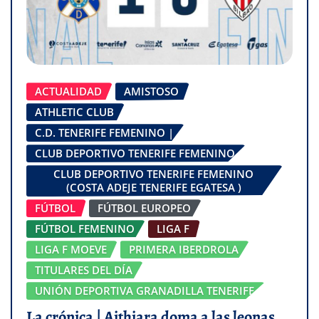
ACTUALIDAD
AMISTOSO
ATHLETIC CLUB
C.D. TENERIFE FEMENINO |
CLUB DEPORTIVO TENERIFE FEMENINO
CLUB DEPORTIVO TENERIFE FEMENINO
(COSTA ADEJE TENERIFE EGATESA )
FÚTBOL
FÚTBOL EUROPEO
FÚTBOL FEMENINO
LIGA F
LIGA F MOEVE
PRIMERA IBERDROLA
TITULARES DEL DÍA
UNIÓN DEPORTIVA GRANADILLA TENERIFE
La crónica | Aithiara doma a las leonas