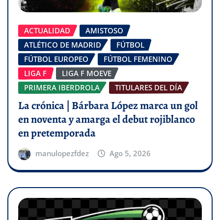
ACTUALIDAD
AMISTOSO
ATLÉTICO DE MADRID
FÚTBOL
FÚTBOL EUROPEO
FÚTBOL FEMENINO
LIGA F
LIGA F MOEVE
PRIMERA IBERDROLA
TITULARES DEL DÍA
La crónica | Bárbara López marca un gol
en noventa y amarga el debut rojiblanco
en pretemporada
manulopezfdez
Ago 5, 2026