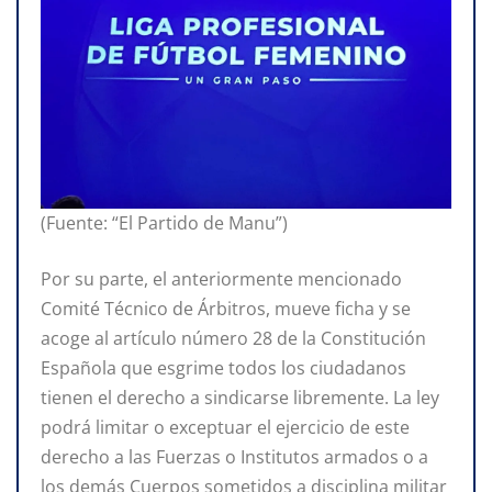
(Fuente: “El Partido de Manu”)
Por su parte, el anteriormente mencionado
Comité Técnico de Árbitros, mueve ficha y se
acoge al artículo número 28 de la Constitución
Española que esgrime todos los ciudadanos
tienen el derecho a sindicarse libremente. La ley
podrá limitar o exceptuar el ejercicio de este
derecho a las Fuerzas o Institutos armados o a
los demás Cuerpos sometidos a disciplina militar