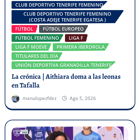
CLUB DEPORTIVO TENERIFE FEMENINO
CLUB DEPORTIVO TENERIFE FEMENINO
(COSTA ADEJE TENERIFE EGATESA )
FÚTBOL
FÚTBOL EUROPEO
FÚTBOL FEMENINO
LIGA F
LIGA F MOEVE
PRIMERA IBERDROLA
TITULARES DEL DÍA
UNIÓN DEPORTIVA GRANADILLA TENERIFE
La crónica | Aithiara doma a las leonas
en Tafalla
manulopezfdez
Ago 5, 2026