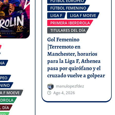
FÚTBOL EUROPEO
FÚTBOL FEMENINO
LIGA F
LIGA F MOEVE
PRIMERA IBERDROLA
TITULARES DEL DÍA
Gol Femenino
|Terremoto en
Manchester, horarios
para la Liga F, Athenea
ONA
pasa por quirófano y el
cruzado vuelve a golpear
OPEO
ENINO
manulopezfdez
GA F MOEVE
Ago 4, 2026
RDROLA
L DÍA
ZED