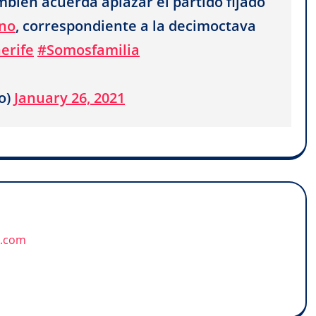
bién acuerda aplazar el partido fijado
no
, correspondiente a la decimoctava
erife
#Somosfamilia
o)
January 26, 2021
u.com