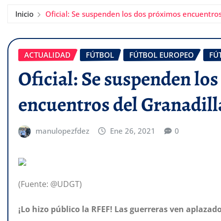
Inicio
Oficial: Se suspenden los dos próximos encuentros
ACTUALIDAD
FÚTBOL
FÚTBOL EUROPEO
FÚ
Oficial: Se suspenden lo
encuentros del Granadill
manulopezfdez
Ene 26, 2021
0
(Fuente: @UDGT)
¡Lo hizo público la RFEF! Las guerreras ven aplazado