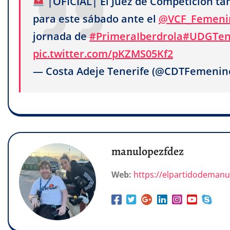
|OFICIAL| El Juez de Competición tam
para este sábado ante el
@VCF_Femeni
jornada de
#PrimeraIberdrola
#UDGTen
pic.twitter.com/pKZMS05Kf2
— Costa Adeje Tenerife (@CDTFemenin
manulopezfdez
Web:
https://elpartidodeman