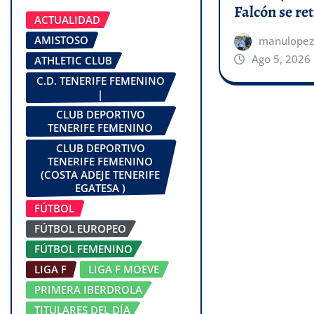
Falcón se ret
ACTUALIDAD
AMISTOSO
manulopez
Ago 5, 2026
ATHLETIC CLUB
C.D. TENERIFE FEMENINO
|
CLUB DEPORTIVO
TENERIFE FEMENINO
CLUB DEPORTIVO
TENERIFE FEMENINO
(COSTA ADEJE TENERIFE
EGATESA )
FÚTBOL
FÚTBOL EUROPEO
FÚTBOL FEMENINO
LIGA F
LIGA F MOEVE
PRIMERA IBERDROLA
TITULARES DEL DÍA