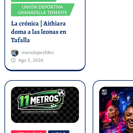
UNIÓN DEPORTIVA
GRANADILLA TENERIFE
La crónica | Aithiara
doma a las leonas en
Tafalla
manulopezfdez
Ago 5, 2026