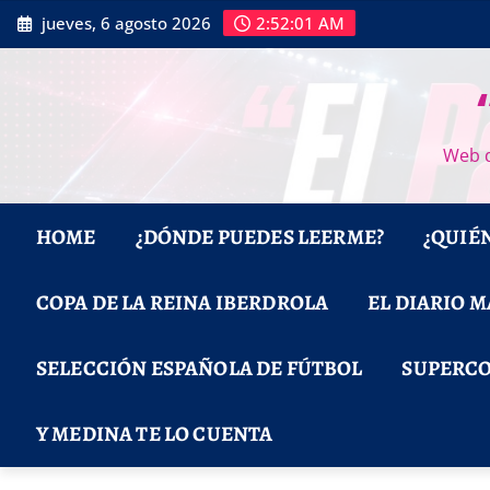
Saltar
jueves, 6 agosto 2026
2:52:02 AM
al
contenido
Web d
HOME
¿DÓNDE PUEDES LEERME?
¿QUIÉ
COPA DE LA REINA IBERDROLA
EL DIARIO 
SELECCIÓN ESPAÑOLA DE FÚTBOL
SUPERCO
Y MEDINA TE LO CUENTA