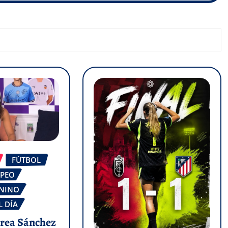
FÚTBOL
OPEO
ENINO
L DÍA
drea Sánchez