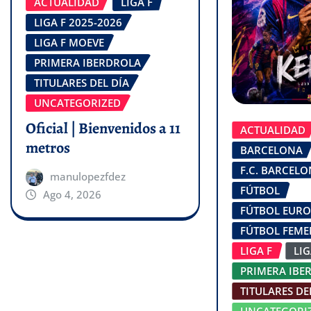
ACTUALIDAD
LIGA F
LIGA F 2025-2026
LIGA F MOEVE
PRIMERA IBERDROLA
TITULARES DEL DÍA
UNCATEGORIZED
Oficial | Bienvenidos a 11
ACTUALIDAD
metros
BARCELONA
F.C. BARCEL
manulopezfdez
FÚTBOL
Ago 4, 2026
FÚTBOL EUR
FÚTBOL FEM
LIGA F
LI
PRIMERA IBE
TITULARES DE
UNCATEGORI