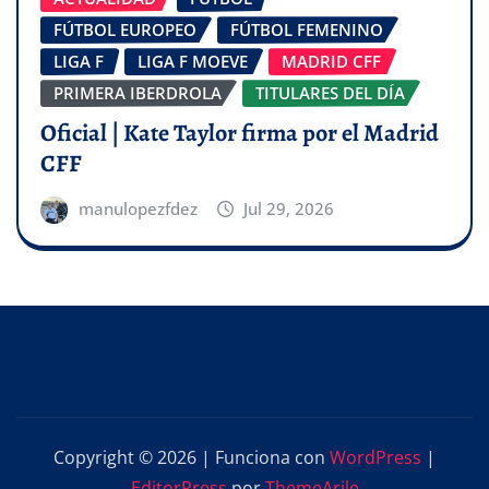
FÚTBOL EUROPEO
FÚTBOL FEMENINO
LIGA F
LIGA F MOEVE
MADRID CFF
PRIMERA IBERDROLA
TITULARES DEL DÍA
Oficial | Kate Taylor firma por el Madrid
CFF
manulopezfdez
Jul 29, 2026
Copyright © 2026 | Funciona con
WordPress
|
EditorPress
por
ThemeArile