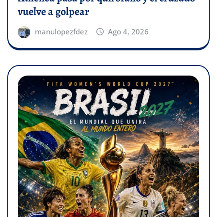
vuelve a golpear
manulopezfdez
Ago 4, 2026