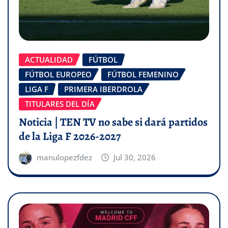
ACTUALIDAD
FÚTBOL
FÚTBOL EUROPEO
FÚTBOL FEMENINO
LIGA F
PRIMERA IBERDROLA
TITULARES DEL DÍA
Noticia | TEN TV no sabe si dará partidos
de la Liga F 2026-2027
manulopezfdez
Jul 30, 2026