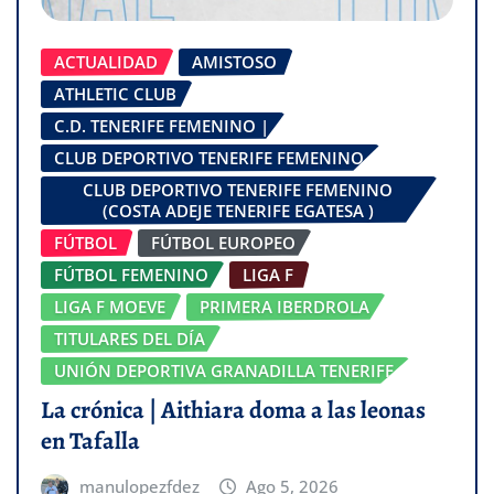
ACTUALIDAD
AMISTOSO
ATHLETIC CLUB
C.D. TENERIFE FEMENINO |
CLUB DEPORTIVO TENERIFE FEMENINO
CLUB DEPORTIVO TENERIFE FEMENINO
(COSTA ADEJE TENERIFE EGATESA )
FÚTBOL
FÚTBOL EUROPEO
FÚTBOL FEMENINO
LIGA F
LIGA F MOEVE
PRIMERA IBERDROLA
TITULARES DEL DÍA
UNIÓN DEPORTIVA GRANADILLA TENERIFE
La crónica | Aithiara doma a las leonas
en Tafalla
manulopezfdez
Ago 5, 2026