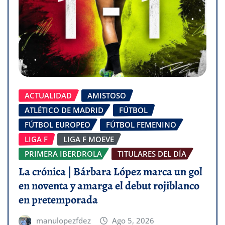
ACTUALIDAD
AMISTOSO
ATLÉTICO DE MADRID
FÚTBOL
FÚTBOL EUROPEO
FÚTBOL FEMENINO
LIGA F
LIGA F MOEVE
PRIMERA IBERDROLA
TITULARES DEL DÍA
La crónica | Bárbara López marca un gol
en noventa y amarga el debut rojiblanco
en pretemporada
manulopezfdez
Ago 5, 2026