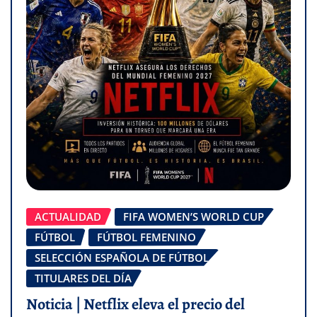
ACTUALIDAD
FIFA WOMEN’S WORLD CUP
FÚTBOL
FÚTBOL FEMENINO
SELECCIÓN ESPAÑOLA DE FÚTBOL
TITULARES DEL DÍA
Noticia | Netflix eleva el precio del