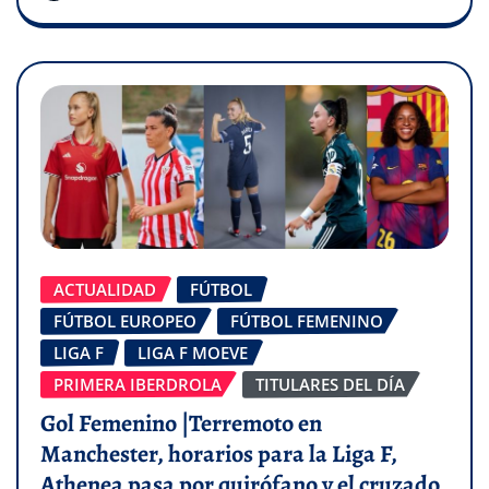
ACTUALIDAD
FÚTBOL
FÚTBOL EUROPEO
FÚTBOL FEMENINO
LIGA F
LIGA F MOEVE
PRIMERA IBERDROLA
TITULARES DEL DÍA
Gol Femenino |Terremoto en
Manchester, horarios para la Liga F,
Athenea pasa por quirófano y el cruzado