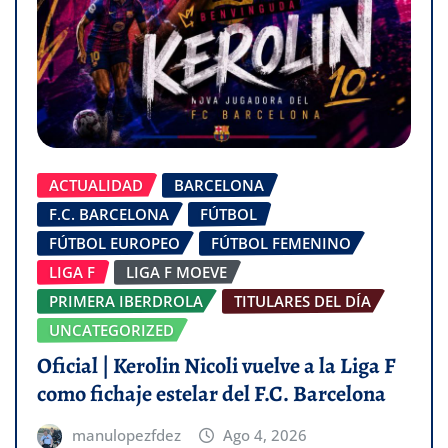
ACTUALIDAD
BARCELONA
F.C. BARCELONA
FÚTBOL
FÚTBOL EUROPEO
FÚTBOL FEMENINO
LIGA F
LIGA F MOEVE
PRIMERA IBERDROLA
TITULARES DEL DÍA
UNCATEGORIZED
Oficial | Kerolin Nicoli vuelve a la Liga F
como fichaje estelar del F.C. Barcelona
manulopezfdez
Ago 4, 2026