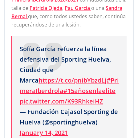
talla de
Patricia Ojeda
,
Pau García
o una
Sandra
Bernal
que, como todos ustedes saben, continúa
recuperándose de una lesión.
Sofía García refuerza la línea
defensiva del Sporting Huelva,
Ciudad que
Marca
https://t.co/pnibYbzdLj
#Pri
meraIberdrola
#15añosenlaelite
pic.twitter.com/K93RhkeiHZ
— Fundación Cajasol Sporting de
Huelva (@sportinghuelva)
January 14, 2021