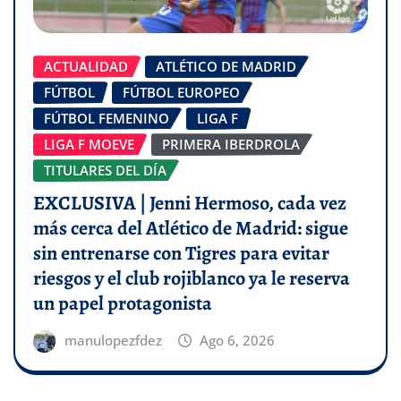
ACTUALIDAD
ATLÉTICO DE MADRID
FÚTBOL
FÚTBOL EUROPEO
FÚTBOL FEMENINO
LIGA F
LIGA F MOEVE
PRIMERA IBERDROLA
TITULARES DEL DÍA
EXCLUSIVA | Jenni Hermoso, cada vez
más cerca del Atlético de Madrid: sigue
sin entrenarse con Tigres para evitar
riesgos y el club rojiblanco ya le reserva
un papel protagonista
manulopezfdez
Ago 6, 2026