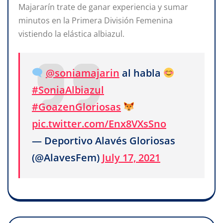
Majararín trate de ganar experiencia y sumar
minutos en la Primera División Femenina
vistiendo la elástica albiazul.
@soniamajarin
al habla
#SoniaAlbiazul
#GoazenGloriosas
pic.twitter.com/Enx8VXsSno
— Deportivo Alavés Gloriosas
(@AlavesFem)
July 17, 2021