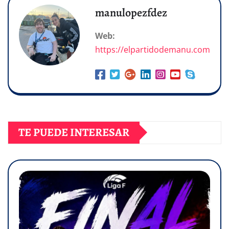
manulopezfdez
Web:
https://elpartidodemanu.com
TE PUEDE INTERESAR