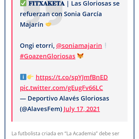
𝐅𝐈𝐓𝐗𝐀𝐊𝐄𝐓𝐀 | Las Gloriosas se
refuerzan con Sonia García
Majarín
Ongi etorri,
@soniamajarin
#GoazenGloriosas
https://t.co/spYJmfBnED
pic.twitter.com/gEugFv66LC
— Deportivo Alavés Gloriosas
(@AlavesFem)
July 17, 2021
La futbolista criada en “La Academia” debe ser