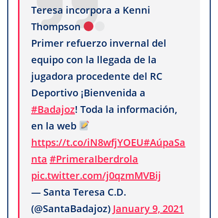
Teresa incorpora a Kenni
Thompson
Primer refuerzo invernal del
equipo con la llegada de la
jugadora procedente del RC
Deportivo ¡Bienvenida a
#Badajoz
! Toda la información,
en la web
https://t.co/iN8wfjYOEU
#AúpaSa
nta
#PrimeraIberdrola
pic.twitter.com/j0qzmMVBij
— Santa Teresa C.D.
(@SantaBadajoz)
January 9, 2021