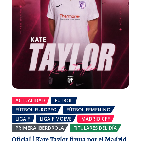
ACTUALIDAD
FÚTBOL
FÚTBOL EUROPEO
FÚTBOL FEMENINO
LIGA F
LIGA F MOEVE
MADRID CFF
PRIMERA IBERDROLA
TITULARES DEL DÍA
Oficial | Kate Taylor firma por el Madrid