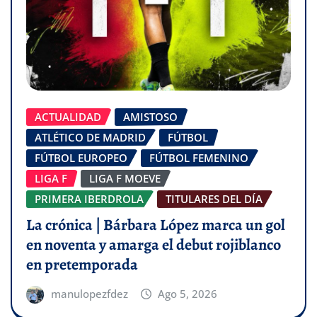
ACTUALIDAD
AMISTOSO
ATLÉTICO DE MADRID
FÚTBOL
FÚTBOL EUROPEO
FÚTBOL FEMENINO
LIGA F
LIGA F MOEVE
PRIMERA IBERDROLA
TITULARES DEL DÍA
La crónica | Bárbara López marca un gol
en noventa y amarga el debut rojiblanco
en pretemporada
manulopezfdez
Ago 5, 2026