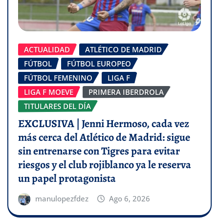
ACTUALIDAD
ATLÉTICO DE MADRID
FÚTBOL
FÚTBOL EUROPEO
FÚTBOL FEMENINO
LIGA F
LIGA F MOEVE
PRIMERA IBERDROLA
TITULARES DEL DÍA
EXCLUSIVA | Jenni Hermoso, cada vez
más cerca del Atlético de Madrid: sigue
sin entrenarse con Tigres para evitar
riesgos y el club rojiblanco ya le reserva
un papel protagonista
manulopezfdez
Ago 6, 2026