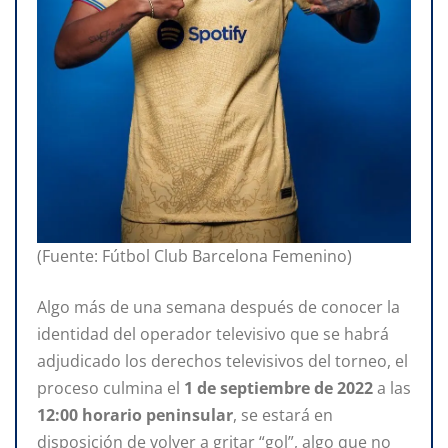
(Fuente: Fútbol Club Barcelona Femenino)
Algo más de una semana después de conocer la
identidad del operador televisivo que se habrá
adjudicado los derechos televisivos del torneo, el
proceso culmina el
1 de septiembre de 2022
a las
12:00 horario
peninsular
, se estará en
disposición de volver a gritar “gol”, algo que no