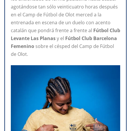
agotándose tan sólo veinticuatro horas después
en el Camp de Fútbol de Olot merced a la
entrenada en escena de un duelo con acento
catalán que pondrá frente a frente al
Fútbol Club
Levante Las Planas
y el
Fútbol Club Barcelona
Femenino
sobre el césped del Camp de Fútbol
de Olot.