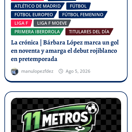
ATLÉTICO DE MADRID
FÚTBOL
FÚTBOL EUROPEO
FÚTBOL FEMENINO
LIGA F
LIGA F MOEVE
PRIMERA IBERDROLA
TITULARES DEL DÍA
La crónica | Bárbara López marca un gol
en noventa y amarga el debut rojiblanco
en pretemporada
manulopezfdez
Ago 5, 2026