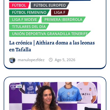
FÚTBOL
FÚTBOL EUROPEO
FÚTBOL FEMENINO
LIGA F
LIGA F MOEVE
PRIMERA IBERDROLA
TITULARES DEL DÍA
UNIÓN DEPORTIVA GRANADILLA TENERIFE
La crónica | Aithiara doma a las leonas
en Tafalla
manulopezfdez
Ago 5, 2026