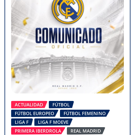
ACTUALIDAD
FÚTBOL
FÚTBOL EUROPEO
FÚTBOL FEMENINO
LIGA F
LIGA F MOEVE
PRIMERA IBERDROLA
REAL MADRID