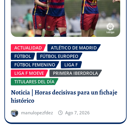
ACTUALIDAD
ATLÉTICO DE MADRID
FÚTBOL
FÚTBOL EUROPEO
FÚTBOL FEMENINO
LIGA F
LIGA F MOEVE
PRIMERA IBERDROLA
TITULARES DEL DÍA
Noticia | Horas decisivas para un fichaje
histórico
manulopezfdez
Ago 7, 2026