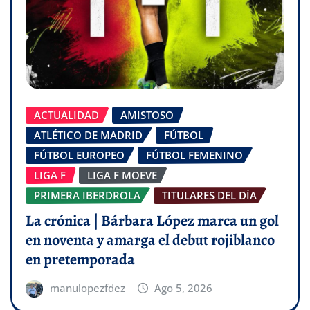
ACTUALIDAD
AMISTOSO
ATLÉTICO DE MADRID
FÚTBOL
FÚTBOL EUROPEO
FÚTBOL FEMENINO
LIGA F
LIGA F MOEVE
PRIMERA IBERDROLA
TITULARES DEL DÍA
La crónica | Bárbara López marca un gol
en noventa y amarga el debut rojiblanco
en pretemporada
manulopezfdez
Ago 5, 2026