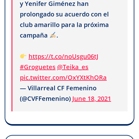
y Yenifer Giménez han
prolongado su acuerdo con el
club amarillo para la próxima
campaña
.
https://t.co/noUsgu06tJ
#Groguetes
@Teika_es
pic.twitter.com/OxYXtKhORa
— Villarreal CF Femenino
(@CVFFemenino)
June 18, 2021