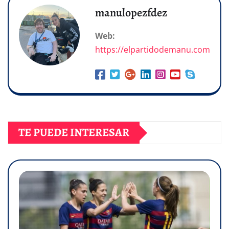
manulopezfdez
Web:
https://elpartidodemanu.com
TE PUEDE INTERESAR