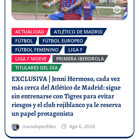
ACTUALIDAD
ATLÉTICO DE MADRID
FÚTBOL
FÚTBOL EUROPEO
FÚTBOL FEMENINO
LIGA F
LIGA F MOEVE
PRIMERA IBERDROLA
TITULARES DEL DÍA
EXCLUSIVA | Jenni Hermoso, cada vez
más cerca del Atlético de Madrid: sigue
sin entrenarse con Tigres para evitar
riesgos y el club rojiblanco ya le reserva
un papel protagonista
manulopezfdez
Ago 6, 2026