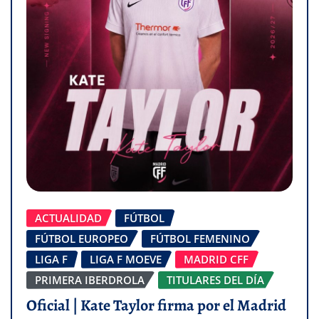
ACTUALIDAD
FÚTBOL
FÚTBOL EUROPEO
FÚTBOL FEMENINO
LIGA F
LIGA F MOEVE
MADRID CFF
PRIMERA IBERDROLA
TITULARES DEL DÍA
Oficial | Kate Taylor firma por el Madrid